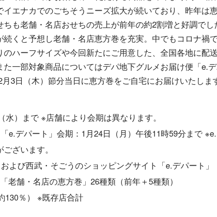
でイエナカでのごちそうニーズ拡大が続いており、昨年は
せちも老舗・名店おせちの売上が前年の約2割増と好調でし
が続くと予想し老舗・名店恵方巻を充実。中でもコロナ禍
りのハーフサイズや今回新たにご用意した、全国各地に配
また一部対象商品についてはデパ地下グルメお届け便「e.デ
2月3日（木）節分当日に恵方巻をご自宅にお届けいたしま
日（水）まで ※店舗により会期は異なります。
.デパート」会期：1月24日（月）午後11時59分まで ※e
がございます。
、および西武・そごうのショッピングサイト「e.デパート」
）内「老舗・名店の恵方巻」26種類（前年＋5種類）
130％） ※既存店合計