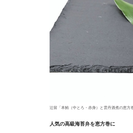
辻留「本鮪（中とろ・赤身）と雲丹酒煮の恵方巻」
人気の高級海苔弁を恵方巻に