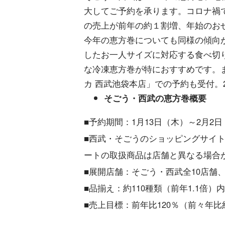
大してご予約を承ります。コロナ禍
の売上が前年の約１割増、年始のお
今年の恵方巻についても同様の傾向
したお一人サイズに対応する食べ切
な冷凍恵方巻が特におすすめです。
カ 西武池袋本店」での予約も受付。
そごう・西武の恵方巻概要
■予約期間：1月13日（木）～2月2
■西武・そごうのショッピングサイト「e
ートの取扱商品は店舗と異なる場合
■展開店舗：そごう・西武全10店舗
■品揃え：約110種類（前年1.1倍
■売上目標：前年比120％（前々年比約