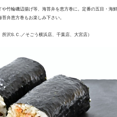
イや竹輪磯辺揚げ等、海苔弁を恵方巻に。定番の五目・海
海苔弁恵方巻もお楽しみ下さい。
所沢S.Ｃ.／そごう横浜店、千葉店、大宮店）