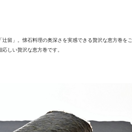
「辻留」。懐石料理の奥深さを実感できる贅沢な恵方巻を
相応しい贅沢な恵方巻です。