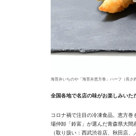
海苔弁いちのや「海苔弁恵方巻」ハーフ（長さ約9
全国各地で名店の味がお楽しみいた
コロナ禍で注目の冷凍食品。恵方巻
場仲卸「鈴富」が選んだ青森県大間
（取り扱い：西武渋谷店、秋田店、