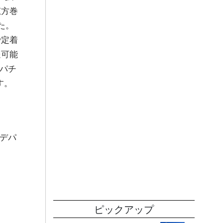
恵方巻
た。
で定着
送可能
パチ
す。
.デパ
ピックアップ