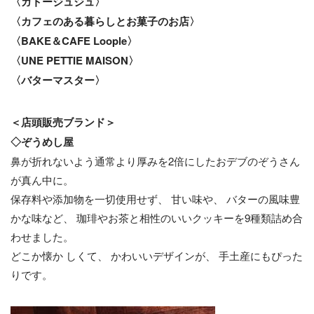
〈ガトージュジュ〉
〈カフェのある暮らしとお菓子のお店〉
〈BAKE＆CAFE Loople〉
〈UNE PETTIE MAISON〉
〈バターマスター〉
＜店頭販売ブランド＞
◇ぞうめし屋
鼻が折れないよう通常より厚みを2倍にしたおデブのぞうさん
が真ん中に。
保存料や添加物を一切使用せず、 甘い味や、 バターの風味豊
かな味など、 珈琲やお茶と相性のいいクッキーを9種類詰め合
わせました。
どこか懐か しくて、 かわいいデザインが、 手土産にもぴった
りです。