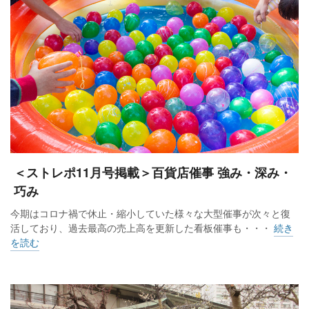
＜ストレポ11月号掲載＞百貨店催事 強み・深み・
巧み
今期はコロナ禍で休止・縮小していた様々な大型催事が次々と復
活しており、過去最高の売上高を更新した看板催事も・・・
続き
を読む