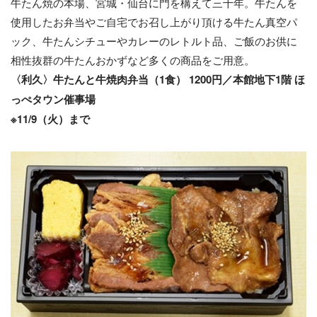
牛たん焼の本場、宮城・仙台に門を構えて三十年。牛たんを
使用したお弁当やご自宅でお召し上がり頂ける牛たん真空パ
ック、牛たんシチューやカレーのレトルト品、ご飯のお供に
相性抜群の牛たんおかずなど多くの商品をご用意。
〈利久〉牛たんと牛焼肉弁当（1食） 1200円／本館地下1階 ほ
っぺタウン催事場
※11/9（火）まで