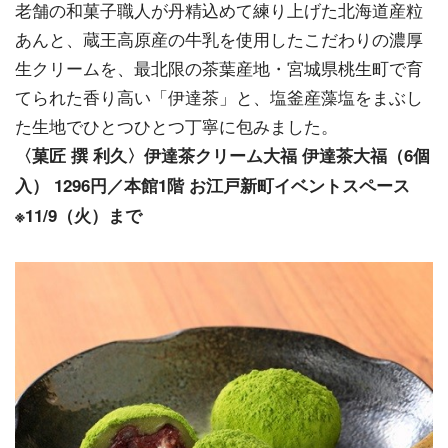
老舗の和菓子職人が丹精込めて練り上げた北海道産粒
あんと、蔵王高原産の牛乳を使用したこだわりの濃厚
生クリームを、最北限の茶葉産地・宮城県桃生町で育
てられた香り高い「伊達茶」と、塩釜産藻塩をまぶし
た生地でひとつひとつ丁寧に包みました。
〈菓匠 撰 利久〉伊達茶クリーム大福 伊達茶大福（6個
入） 1296円／本館1階 お江戸新町イベントスペース
※11/9（火）まで