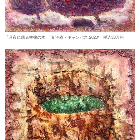
「月夜に眠る林檎の木」F6 油彩・キャンバス 2020年 税込33万円