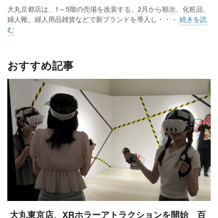
大丸京都店は、1～5階の売場を改装する。2月から順次、化粧品、
婦人靴、婦人用品雑貨などで新ブランドを導入し・・・
続きを読
む
おすすめ記事
大丸東京店、XRホラーアトラクションを開始 百