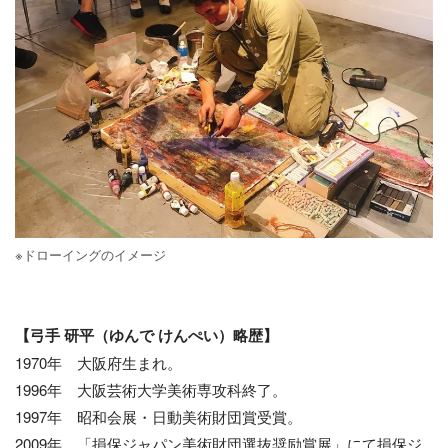
※ドローイングのイメージ
【弓手 研平（ゆんで けんぺい）略歴】
1970年 大阪府生まれ。
1996年 大阪芸術大学美術専攻科終了。
1997年 昭和会展・日動美術財団賞受賞。
2009年 「損保ジャパン美術財団選抜奨励賞展」にて損保ジ