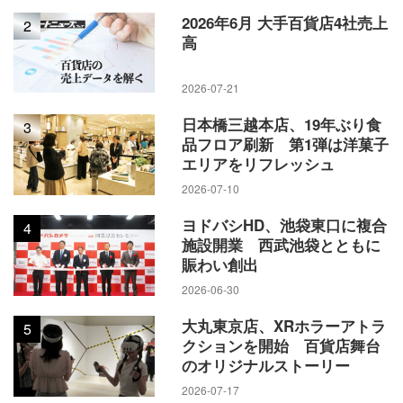
2026年6月 大手百貨店4社売上
2
高
2026-07-21
日本橋三越本店、19年ぶり食
3
品フロア刷新 第1弾は洋菓子
エリアをリフレッシュ
2026-07-10
ヨドバシHD、池袋東口に複合
4
施設開業 西武池袋とともに
賑わい創出
2026-06-30
大丸東京店、XRホラーアトラ
5
クションを開始 百貨店舞台
のオリジナルストーリー
2026-07-17