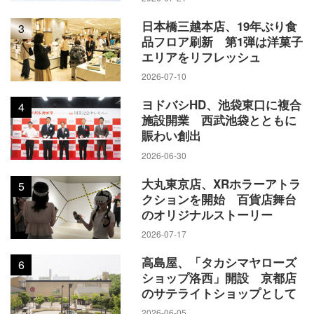
日本橋三越本店、19年ぶり食
3
品フロア刷新 第1弾は洋菓子
エリアをリフレッシュ
2026-07-10
ヨドバシHD、池袋東口に複合
4
施設開業 西武池袋とともに
賑わい創出
2026-06-30
大丸東京店、XRホラーアトラ
5
クションを開始 百貨店舞台
のオリジナルストーリー
2026-07-17
高島屋、「タカシマヤローズ
6
ショップ洛西」開設 京都店
のサテライトショップとして
2026-06-05