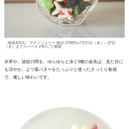
〈桜坂AZUL〉プティジョリー 納涼 2700円※7月21日（水）～27日
（火）までスペース＃B1にて展開
水草や、波紋の間を、ゆらゆらと泳ぐ3種の金魚は、見た目に
も涼やか。よつ葉バターをたっぷりと使ったさっくり食感
で、優しい味わいです。