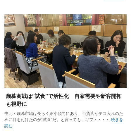
歳暮商戦は‟試食”で活性化 自家需要や新客開拓
も視野に
中元・歳暮市場は長らく縮小傾向にあり、百貨店がテコ入れのた
めに目を付けたのが“試食”だ。と言っても、ギフト・・・
続きを
読む