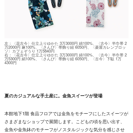
左：〈花古今〉仕立上りゆかた 3万3000円 綿100%、〈古今〉半巾帯 2
万2000円 麻100%、〈さんび〉帯飾り紐 6050円、〈菱屋カレンブロッ
ソ〉カフェぞうり 1万5840円
右：〈花古今〉仕立上りゆかた 3万3000円 綿100%、〈古今〉半巾帯 2
万5300円 絹100%、〈さんび〉帯飾り紐 6050円、〈古今〉下駄 1万
4300円
夏のカジュアルな手土産に。金魚スイーツが登場
本館地下1階 食品フロアでは金魚をモチーフにしたスイーツが
さまざまなショップで展開します。こどもの頃を思い出す、
金魚や金魚鉢のモチーフがノスタルジックな気分を感じさせ