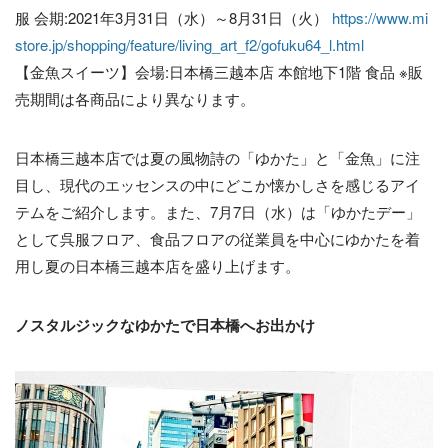
服 会期:2021年3月31日（水）～8月31日（火）
https://www.mi
store.jp/shopping/feature/living_art_f2/gofuku64_l.html
【金魚スイーツ】会場:日本橋三越本店 本館地下1階 食品 ※販
売期間は各商品により異なります。
日本橋三越本店では夏の風物詩の「ゆかた」と「金魚」に注
目し、現代のエッセンスの中にどこか懐かしさを感じるアイ
テムをご紹介します。また、7月7日（水）は「ゆかたデー」
として呉服フロア、食品フロアの従業員を中心にゆかたを着
用し夏の日本橋三越本店を盛り上げます。
ノスタルジックなゆかたで日本橋へお出かけ