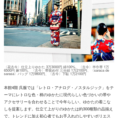
〈花古今〉仕立上りゆかた 3万3000円 綿100%、〈古今〉半巾帯 1万
6500円 麻100%、〈古今〉帯留め付 三分紐 1万2100円、〈saraca de
sarasa〉バッグ 1万9800円、〈古今〉下駄 1万2100円
本館4階 呉服では「レトロ・アナログ・ノスタルジック」をテ
ーマにレトロな色・柄のゆかたに現代らしい色づかいの帯や
アクセサリーを合わせることで今年らしい、ゆかたの着こな
しを提案します。仕立て上がりのゆかたは約300種類の品揃え
で、トレンドに加え初心者でもお手入れのしやすいポリエス