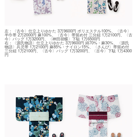
左：〈古今〉仕立上りゆかた 3万9600円 ポリエステル100%、〈古今〉
半巾帯 2万2000円 麻100%、〈古今〉帯留め付 三分紐 1万2100円、〈古
今〉バッグ 1万3200円、〈神田胡蝶〉下駄 1万6500円
右：〈源氏物語〉仕立上りゆかた 3万9600円 綿70%・麻30%、〈源氏
物語〉兵児帯 1万2100円 麻85%・ナイロン15%、〈さんび〉帯留め付
三分紐 1万2100円、〈古今〉バッグ 1万3200円、〈古今〉下駄 1万4300
円