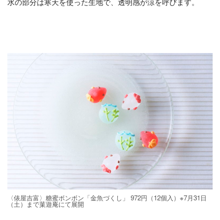
水の部分は寒天を使った生地で、透明感が涼を呼びます。
〈俵屋吉富〉糖蜜ボンボン「金魚づくし」 972円（12個入）※7月31日
（土）まで菓遊庵にて展開