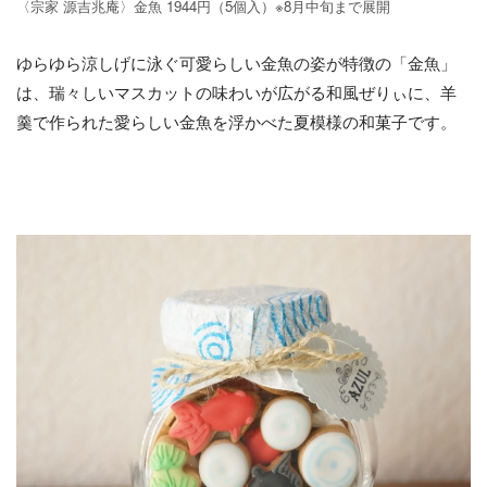
〈宗家 源吉兆庵〉金魚 1944円（5個入）※8月中旬まで展開
ゆらゆら涼しげに泳ぐ可愛らしい金魚の姿が特徴の「金魚」
は、瑞々しいマスカットの味わいが広がる和風ぜりぃに、羊
羹で作られた愛らしい金魚を浮かべた夏模様の和菓子です。