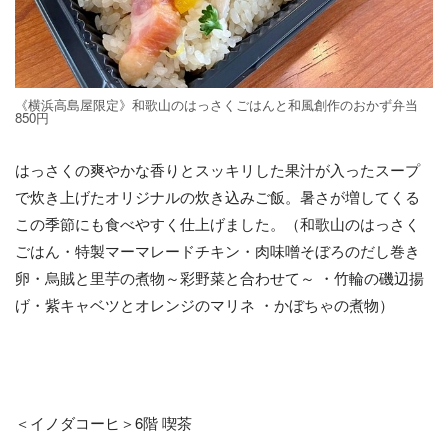
《横浜高島屋限定》和歌山のはっさくごはんと和風創作のおかず弁当
850円
はっさくの爽やかな香りとスッキリした果汁が入ったスープ
で炊き上げたオリジナルの炊き込みご飯。暑さが増してくる
この季節にも食べやすく仕上げました。（和歌山のはっさく
ごはん・特製マーマレードチキン・肉味噌そぼろのだし巻き
卵・烏賊と里芋の煮物～彩野菜と合わせて～ ・竹輪の磯辺揚
げ・紫キャベツとオレンジのマリネ ・かぼちゃの煮物）
＜イノダコーヒ＞6階 喫茶