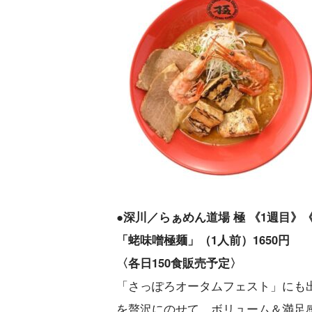
●深川／らぁめん道場 極 《1週目》
「蛯味噌極麺」（1人前）1650円
〈各日150食販売予定〉
「さっぽろオータムフェスト」にも
を贅沢にのせて、ボリューム＆満足