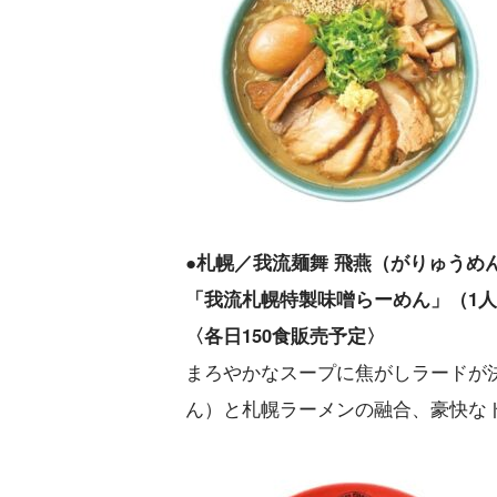
●札幌／我流麺舞 飛燕（がりゅうめ
「我流札幌特製味噌らーめん」（1人前
〈各日150食販売予定〉
まろやかなスープに焦がしラードが
ん）と札幌ラーメンの融合、豪快な