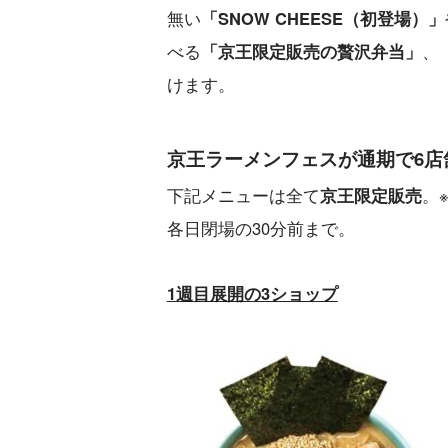
無い
「SNOW CHEESE（初登場）」
べる
「京王限定販売の贅沢弁当」
、
けます。
京王ラーメンフェスが通期で6店
下記メニューは全て
京王限定販売
。
各日閉場の30分前まで。
1週目展開の3ショップ