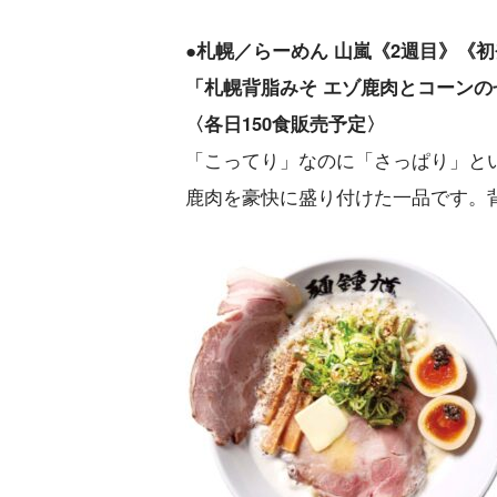
●札幌／らーめん 山嵐《2週目》《
「札幌背脂みそ エゾ鹿肉とコーンのせ
〈各日150食販売予定〉
「こってり」なのに「さっぱり」と
鹿肉を豪快に盛り付けた一品です。