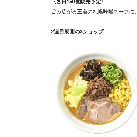
〈各日150食販売予定〉
旨み広がる王道の札幌味噌スープに
2週目展開の3ショップ