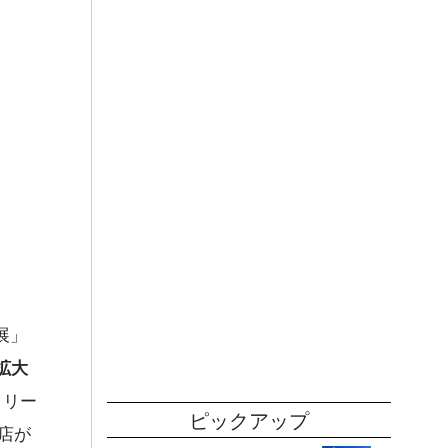
展」
拡大
クリー
ピックアップ
店が