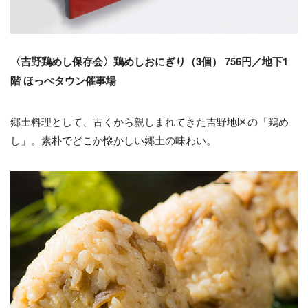
〈吉野鶏めし保存会〉鶏めしおにぎり（3個） 756円／地下1
階 ほっぺタウン催事場
郷土料理として、古くから親しまれてきた吉野地区の「鶏め
し」。素朴でどこか懐かしい郷土の味わい。