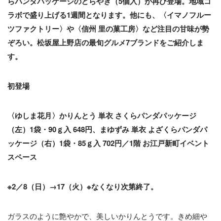
らパンダパッケージのどらやき（5個入）が再び登場。地域コ
ラボで盛り上げる1週間となります。他にも、〈イマノフルー
ツファクトリー〉や〈信州 里の菓工房〉など注目の甘味が勢
ぞろい。松坂屋上野店の最旬グルメ7ブランドをご紹介しま
す。
初登場
〈ゆしま花月〉かりんとう 単衣 さくらパンダパッケージ
（左）1袋・90ｇ入 648円、まゆずみ 単衣 よざくらパンダパ
ッケージ（右）1袋・85ｇ入 702円／1階 お江戸新町イベント
スペース
※2／8（日）→17（火）※なくなり次第終了。
ガラスのように艶やかで、美しいかりんとうです。きめ細や