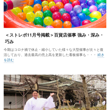
＜ストレポ11月号掲載＞百貨店催事 強み・深み・
巧み
今期はコロナ禍で休止・縮小していた様々な大型催事が次々と復
活しており、過去最高の売上高を更新した看板催事も・・・
続き
を読む