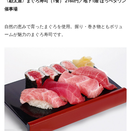
〈勘太屋〉まぐろ寿司（1食） 2160円／地下1階 ほっぺタウン
催事場
自然の恵みで育ったまぐろを使用。握り・巻き物ともボリュ
ームが魅力のまぐろ寿司です。