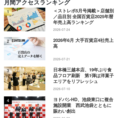
月間アクセスランキング
＜ストレポ5月号掲載＞店舗別
1
／品目別 全国百貨店2025年暦
年売上高ランキング
2026-07-24
2026年6月 大手百貨店4社売上
2
高
2026-07-21
日本橋三越本店、19年ぶり食
3
品フロア刷新 第1弾は洋菓子
エリアをリフレッシュ
2026-07-10
ヨドバシHD、池袋東口に複合
4
施設開業 西武池袋とともに
賑わい創出