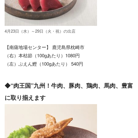
4月23日（水）～29日（火・祝）の出店
【南薩地場センター】 鹿児島県枕崎市
（右）本枯節（100gあたり）1080円
（左）ぶえん鰹（100gあたり） 540円
◆“肉王国”九州！牛肉、豚肉、鶏肉、馬肉、豊富
に取り揃えます