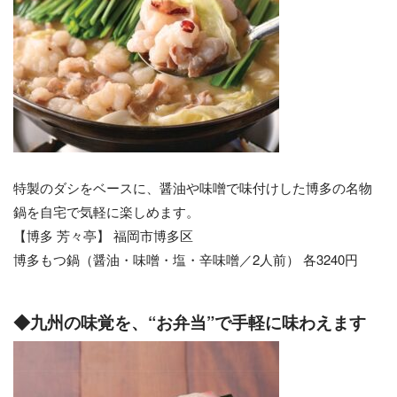
特製のダシをベースに、醤油や味噌で味付けした博多の名物
鍋を自宅で気軽に楽しめます。
【博多 芳々亭】 福岡市博多区
博多もつ鍋（醤油・味噌・塩・辛味噌／2人前） 各3240円
◆九州の味覚を、“お弁当”で手軽に味わえます