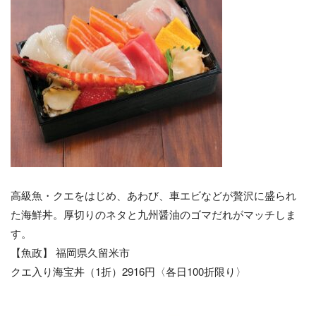
高級魚・クエをはじめ、あわび、車エビなどが贅沢に盛られ
た海鮮丼。厚切りのネタと九州醤油のゴマだれがマッチしま
す。
【魚政】 福岡県久留米市
クエ入り海宝丼（1折）2916円〈各日100折限り〉