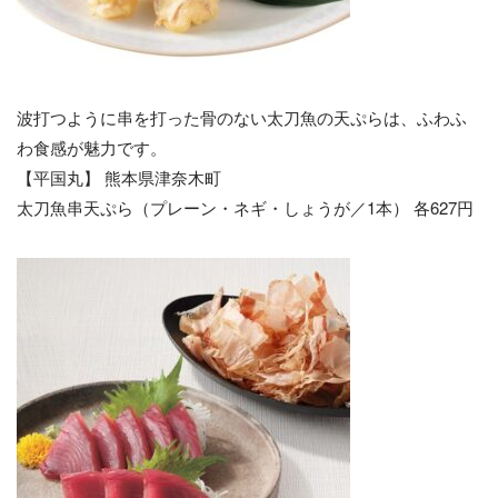
波打つように串を打った骨のない太刀魚の天ぷらは、ふわふ
わ食感が魅力です。
【平国丸】 熊本県津奈木町
太刀魚串天ぷら（プレーン・ネギ・しょうが／1本） 各627円