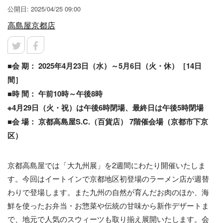
公開日: 2025/04/25 09:00
高島屋京都店
■会 期： 2025年4月23日（水）～5月6日（火・休）［14日
間］
■時 間： 午前10時～午後8時
※4月29日（火・祝）は午後6時閉場、最終日は午後5時閉場
■会 場： 京都高島屋S.C.（百貨店） 7階催会場（京都市下京
区）
京都高島屋では「大九州展」を2週間にわたり開催いたしま
す。今回はイートインで京都地区初登場のラーメン店が週替
わりで登場します。また九州の自然が育んだお肉のほか、海
鮮を使ったお弁当・お惣菜や伝統の甘味から新作デザートま
で、地元で人気のスウィーツも取り揃え展開いたします。会