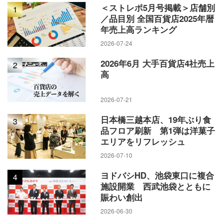
＜ストレポ5月号掲載＞店舗別
1
／品目別 全国百貨店2025年暦
年売上高ランキング
2026-07-24
2026年6月 大手百貨店4社売上
2
高
2026-07-21
日本橋三越本店、19年ぶり食
3
品フロア刷新 第1弾は洋菓子
エリアをリフレッシュ
2026-07-10
ヨドバシHD、池袋東口に複合
4
施設開業 西武池袋とともに
賑わい創出
2026-06-30