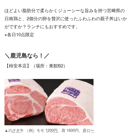
ほどよい脂肪分で柔らかくジューシーな旨みを持つ宮﨑県の
日南鶏と、2個分の卵を贅沢に使ったふわふわの親子丼はいか
がですか？ランチにもおすすめです。
※各日10点限定
＼鹿児島なら！／
【柿安本店】（場所：東館B2）
▲のざき牛 （例）モモ 1200円、肩 1600円、肩ロー