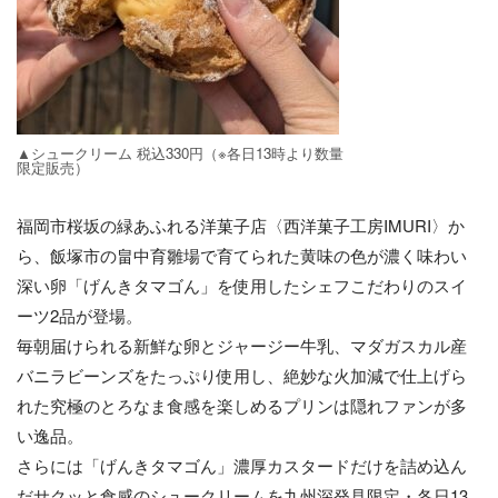
▲シュークリーム 税込330円（※各日13時より数量
限定販売）
福岡市桜坂の緑あふれる洋菓子店〈西洋菓子工房IMURI〉か
ら、飯塚市の畠中育雛場で育てられた黄味の色が濃く味わい
深い卵「げんきタマゴん」を使用したシェフこだわりのスイ
ーツ2品が登場。
毎朝届けられる新鮮な卵とジャージー牛乳、マダガスカル産
バニラビーンズをたっぷり使用し、絶妙な火加減で仕上げら
れた究極のとろなま食感を楽しめるプリンは隠れファンが多
い逸品。
さらには「げんきタマゴん」濃厚カスタードだけを詰め込ん
だサクッと食感のシュークリームを九州深発見限定・各日13