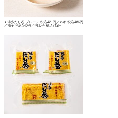
▲博多だし巻 プレーン 税込421円／ネギ 税込486円
／柚子 税込540円／明太子 税込712円