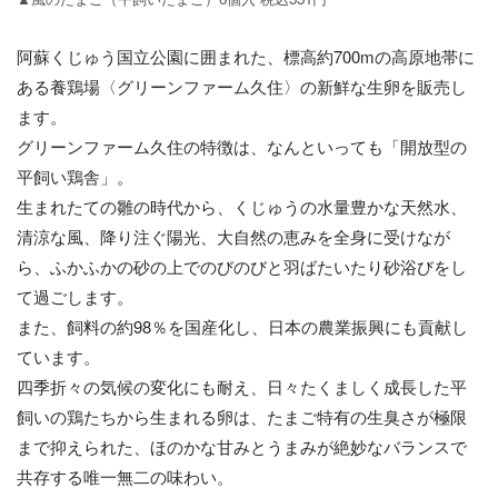
阿蘇くじゅう国立公園に囲まれた、標高約700mの高原地帯に
ある養鶏場〈グリーンファーム久住〉の新鮮な生卵を販売し
ます。
グリーンファーム久住の特徴は、なんといっても「開放型の
平飼い鶏舎」。
生まれたての雛の時代から、くじゅうの水量豊かな天然水、
清涼な風、降り注ぐ陽光、大自然の恵みを全身に受けなが
ら、ふかふかの砂の上でのびのびと羽ばたいたり砂浴びをし
て過ごします。
また、飼料の約98％を国産化し、日本の農業振興にも貢献し
ています。
四季折々の気候の変化にも耐え、日々たくましく成長した平
飼いの鶏たちから生まれる卵は、たまご特有の生臭さが極限
まで抑えられた、ほのかな甘みとうまみが絶妙なバランスで
共存する唯一無二の味わい。