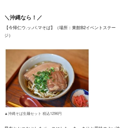
＼沖縄なら！／
【今帰仁ウ.ッ.パ.マそば】（場所：東館B2イベントステー
ジ）
▲沖縄そば生麺セット 税込1296円