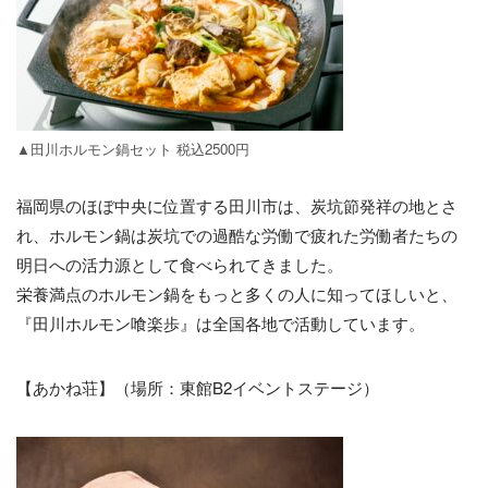
▲田川ホルモン鍋セット 税込2500円
福岡県のほぼ中央に位置する田川市は、炭坑節発祥の地とさ
れ、ホルモン鍋は炭坑での過酷な労働で疲れた労働者たちの
明日への活力源として食べられてきました。
栄養満点のホルモン鍋をもっと多くの人に知ってほしいと、
『田川ホルモン喰楽歩』は全国各地で活動しています。
【あかね荘】（場所：東館B2イベントステージ）