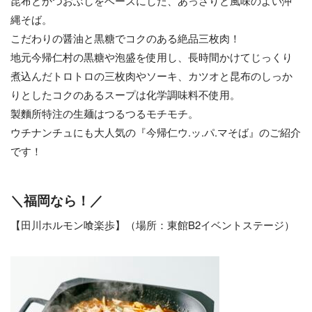
昆布とかつおぶしをベースにした、あっさりと風味のよい沖
縄そば。
こだわりの醤油と黒糖でコクのある絶品三枚肉！
地元今帰仁村の黒糖や泡盛を使用し、長時間かけてじっくり
煮込んだトロトロの三枚肉やソーキ、カツオと昆布のしっか
りとしたコクのあるスープは化学調味料不使用。
製麵所特注の生麺はつるつるモチモチ。
ウチナンチュにも大人気の『今帰仁ウ.ッ.パ.マそば』のご紹介
です！
＼福岡なら！／
【田川ホルモン喰楽歩】（場所：東館B2イベントステージ）