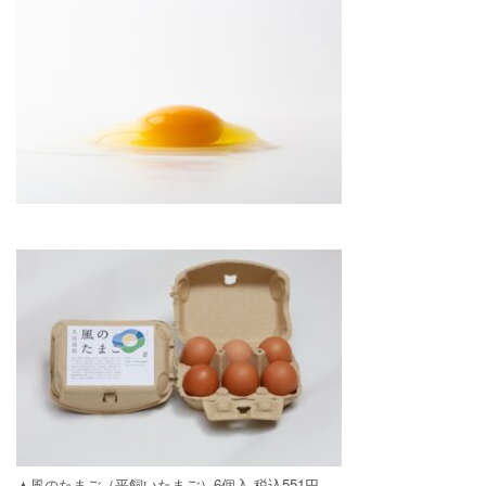
▲風のたまご（平飼いたまご）6個入 税込551円