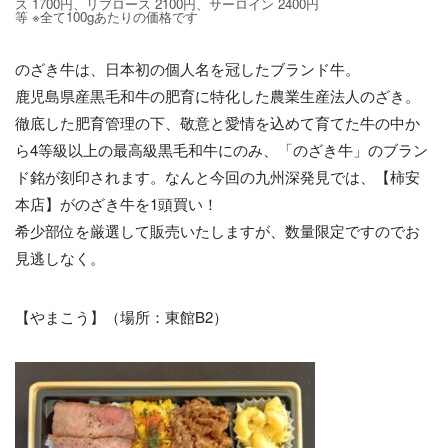
ス 1700円、リブロース 2100円、サーロイン 2400円
等 ※全て100gあたりの価格です
のざき牛は、日本初の個人名を冠したブランド牛。
鹿児島県産黒毛和牛の肥育に特化した農業生産法人のざき。
徹底した肥育管理の下、敬意と愛情を込めて育てた牛の中か
ら4等級以上の最高級黒毛和牛にのみ、「のざき牛」のブラン
ド銘が刻印されます。なんと今回の九州深発見では、【柿安
本店】がのざき牛を1頭買い！
希少部位を厳選して販売いたしますが、数量限定ですのでお
見逃しなく。
【やまこう】（場所：東館B2）