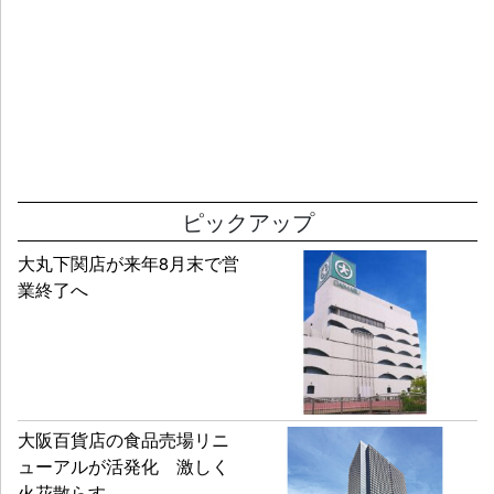
ピックアップ
大丸下関店が来年8月末で営
業終了へ
大阪百貨店の食品売場リニ
ューアルが活発化 激しく
火花散らす