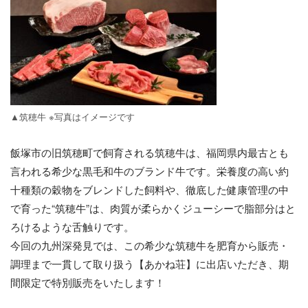
▲筑穂牛 ※写真はイメージです
飯塚市の旧筑穂町で飼育される筑穂牛は、福岡県内最古とも
言われる希少な黒毛和牛のブランド牛です。栄養度の高い約
十種類の穀物をブレンドした飼料や、徹底した健康管理の中
で育った“筑穂牛”は、肉質が柔らかくジューシーで脂部分はと
ろけるような舌触りです。
今回の九州深発見では、この希少な筑穂牛を肥育から販売・
調理まで一貫して取り扱う【あかね荘】に出店いただき、期
間限定で特別販売をいたします！