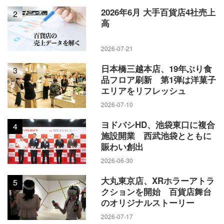
2026年6月 大手百貨店4社売上
2
高
2026-07-21
日本橋三越本店、19年ぶり食
3
品フロア刷新 第1弾は洋菓子
エリアをリフレッシュ
2026-07-10
ヨドバシHD、池袋東口に複合
4
施設開業 西武池袋とともに
賑わい創出
2026-06-30
大丸東京店、XRホラーアトラ
5
クションを開始 百貨店舞台
のオリジナルストーリー
2026-07-17