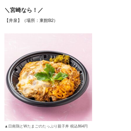
＼宮崎なら！／
【井泉】（場所：東館B2）
▲日南鶏とWたまごのたっぷり親子丼 税込864円