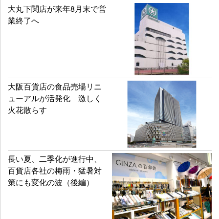
大丸下関店が来年8月末で営
業終了へ
大阪百貨店の食品売場リニ
ューアルが活発化 激しく
火花散らす
長い夏、二季化が進行中、
百貨店各社の梅雨・猛暑対
策にも変化の波（後編）