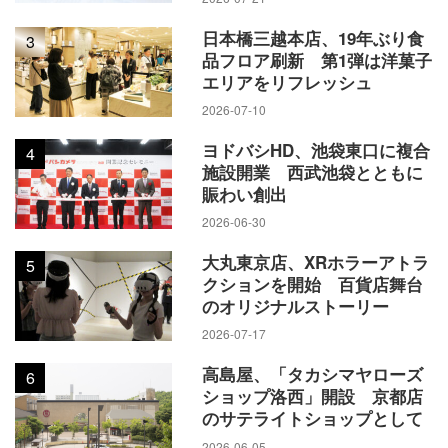
日本橋三越本店、19年ぶり食
3
品フロア刷新 第1弾は洋菓子
エリアをリフレッシュ
2026-07-10
ヨドバシHD、池袋東口に複合
4
施設開業 西武池袋とともに
賑わい創出
2026-06-30
大丸東京店、XRホラーアトラ
5
クションを開始 百貨店舞台
のオリジナルストーリー
2026-07-17
高島屋、「タカシマヤローズ
6
ショップ洛西」開設 京都店
のサテライトショップとして
2026-06-05