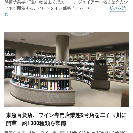
洋菓子業界の‟夏の救世主”なるか――。ジェイアール名古屋タカシ
マヤが開催する、バレンタイン催事「アムール・・・・
続きを読
む
東急百貨店、ワイン専門店業態2号店を二子玉川に
開業 約1300種類を常備
東急百貨店は6日、ワイン専門店「THE WINE by TOKYU DEPART