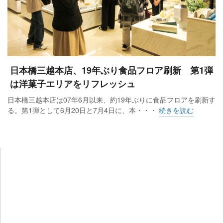
関口実取締役本店長は「平日にもかかわらず、初売り以上に
お客様が並んでくれた。さらに、多くのお客様に『おめでと
う』と言ってもらえ、我々は『地元のためにやっている』と
あらためて認識し、感極まった。お客様に『自分達の店』と
日本橋三越本店、19年ぶり食品フロア刷新 第1弾
認めてもらったような気持ちだ」と喜んだ。
は洋菓子エリアをリフレッシュ
日本橋三越本店は07年6月以来、約19年ぶりに食品フロアを刷新す
一方で、今後を見据えて気を引き締める。「売場などの環境
る。第1弾として6月20日と7月4日に、本・・・
続きを読む
が変わっても、我々が変わらなければ意味がない。グランド
オープンを機に、社員はフロアマップを折りたたんで持つよ
うに徹底した。まずは全員がお客様を案内できるようにす
る。商品説明だけが仕事ではない。お客様がどう動いている
のか、どう反応しているのか、しっかりと見極めなければな
らない。グランドオープンはリスタートだと思っている。1つ
ずつ積み上げていく」（関口本店長）。