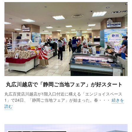
「サンヨー・スタイルストア」
3階は「趣味を深めるトキ」で、「ユザワヤ」や「丸善」とい
った専門店のほか、スポーツや絵画などの売場で趣味の受け
丸広川越店で「静岡ご当地フェア」が好スタート
皿を担う。4階は「家族で過ごすトキ」で、メンズやレディ
丸広百貨店川越店が1階入口付近に構える「エンジョイスペース
ス、キッズの垣根を越えた複合型のショップを展開。「ノー
1」で24日、「静岡ご当地フェア」が始まった。春・・・
続きを
スフェイス」は百貨店業界で日本一の売場面積を誇る。ベビ
読む
ー休憩室も地域最大級で、ベビーカーごと入れる授乳室、
広々とした遊び場、開放感のある休憩スペースなど、子育て
中のファミリーが安心して利用できる。