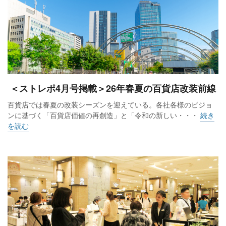
ってしまった。しかし、大規模改装のテーマを考え直す機会
にもなった。初期は効率の向上、すなわち非効率のブランド
の改廃を重視していたが、お客様はリアル店舗に、百貨店に
効率を求めていないと分かり、ステキな空間、場が重要と気
付いた」と回顧。続いて「初売りよりも行列が長く、お客様
の期待度の高さを感じた。まずは今日、まるひろばなどを見
てもらい、評価してほしい。5階など手を付けていない場所も
＜ストレポ4月号掲載＞26年春夏の百貨店改装前線
あり、今日と明日以降のお客様の反応や声を踏まえ、これか
百貨店では春夏の改装シーズンを迎えている。各社各様のビジョ
ら先も進化していく」と意気込んだ。
ンに基づく「百貨店価値の再創造」と「令和の新しい・・・
続き
を読む
社員が着用するTシャツの裏話も披露。「（10月19～20日に行
われた）川越まつりで、和菓子の亀屋の社長が昔のモチーフ
をデザインしたTシャツを着ており、ヒントを得た。SNSなど
で『あの女性』とも呼ばれる帽子姿の女性と、今では珍しい
メッセージ『お買物はまるひろ』を施し、“エモい”感じを表現
した。わずか3週間での急ごしらえだが、『皆で着て、楽しく
お客様を迎えよう』という意図だ」（伊藤社長）