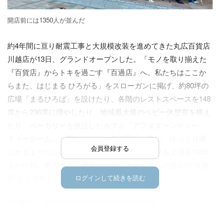
開店前には1350人が並んだ
約4年間に亘り耐震工事と大規模改装を進めてきた丸広百貨店
川越店が13日、グランドオープンした。「モノを取り揃えた
『百貨店』からトキを過ごす『百過店』へ。私たちはここか
らまた、はじまる ひろがる」をスローガンに掲げ、約80坪の
広場「まるひろば」を設けたり、各階のレストスペースを148
席から236席に増やしたり、地域最大級のベビー休憩室を構え
たり、ベーカリーを併設したカフェ「アフタヌーンティー・
ティールーム」を開いたりと、老若男女が集い、ゆっくり過
会員登録する
ごせるようにした。13日の開店前には、初売りを上回る1350
人が行列。客の大きな期待と注目を集め、丸広川越店が“百過
店”として新たなスタートを切った。
ログインして続きを読む