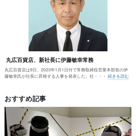
ち合わせ場や憩いの場を担う。外商顧客らが使える「スター
サロン」、絵画などの催しを開く「ギャラリー」も別館4階か
ら移した。
丸広百貨店、新社長に伊藤敏幸常務
丸広百貨店は9日、2023年1月1日付で常務取締役営業本部長の伊
藤敏幸氏が社長に昇格する人事を発表した。社・・・
続きを読む
おすすめ記事
約80坪の「まるひろば」。子供連れのファミリーに
人気という
先行して昨年3月には「記憶に残る大切な人とのトキ」をコン