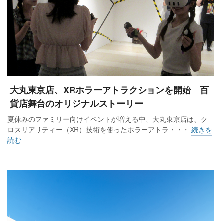
セプトに、別館2～3階のレストラン街を新装。「ぽんぽこ
亭」「西櫻亭」「和光」「築地 寿司清」「銀座アスター」を
誘致し、全てに個室を用意した。子育て中のファミリーも、
周りの目を気にせず食事を楽しめるようにするためだ。商談
などのビジネスニーズも取り込む。
グランドオープンとなった11月13日は、商店街「クレアモー
大丸東京店、XRホラーアトラクションを開始 百
ル」に面した入口付近に午前8時30分から行列が発生。開店の
貨店舞台のオリジナルストーリー
同10時には1350人まで増えた。丸広百貨店の社員は、かつて
夏休みのファミリー向けイベントが増える中、大丸東京店は、ク
買い物袋などに描かれた帽子姿の女性をプリントしたTシャツ
ロスリアリティー（XR）技術を使ったホラーアトラ・・・
続きを
読む
と法被（はっぴ）を着て迎え、先着1000人には紅白まんじゅ
うを配布。獅子舞の演武も披露され、華やかに客を招き入れ
た。
伊藤敏幸社長は「耐震工事と大規模改装の構想を練り始めた
約5年前から半年で新型コロナウイルス禍に至り、全てが止ま