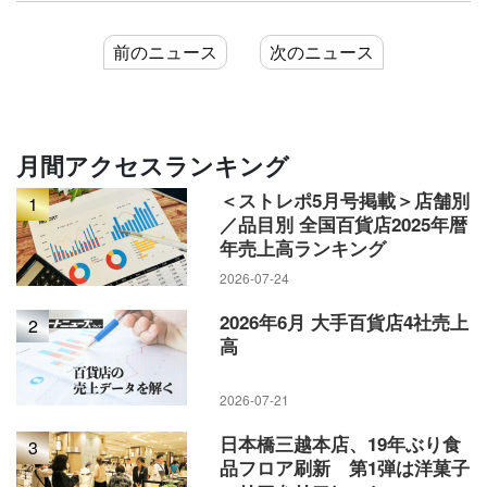
前のニュース
次のニュース
月間アクセスランキング
開店を待ちわびた客が足早に入ってくる
＜ストレポ5月号掲載＞店舗別
1
／品目別 全国百貨店2025年暦
スローガンを基に、各階は新たなコンセプトを定めて再編し
年売上高ランキング
た。地下1階は「旬と活きのライブなトキ」で、「御座候」や
2026-07-24
「まつおか」「RF1」の厨房を見えるようにしてライブ感を演
出。待つ間も目で楽しめるようにした。冷凍食品も拡充して
2026年6月 大手百貨店4社売上
2
高
いる。
2026-07-21
日本橋三越本店、19年ぶり食
3
品フロア刷新 第1弾は洋菓子