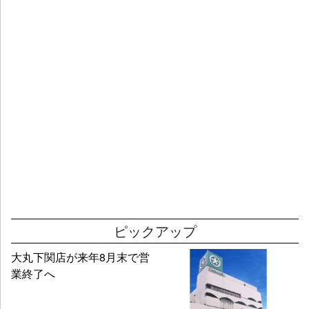
グランドオープンに先駆けて、10月には客の声を集めるメモ
を復活させた。従業員の声も大事にしていくという。「当店
で働いていることが『気持ち良い』となるようにしたい」と
関口本店長は意欲を燃やす。
大規模改装は一段落したが、5階など手を加えていない売場も
あり、中長期的には店舗周辺も開発する方針だ。川越店のグ
ランドオープンは、完成や完了ではない。地方百貨店が生き
残る道を切り拓くための第一歩だ。
（野間智朗）
ピックアップ
大丸下関店が来年8月末で営
業終了へ