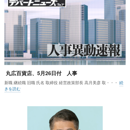
地域最大級のベビー休憩室は設備が充実してい
丸広百貨店、5月26日付 人事
る
新職 継続職 旧職 氏名 取締役 経営政策部長 高月美彦 取・・・
続
きを読む
5階は「ウェルビーイングなトキ」で、西川の「ねむりの相談
所」や「漢方みず堂」をリニューアル。前者は最新機器によ
る睡眠測定で接客の質を高めた。後者は季節ごとの提案を強
化している。6階は「みらいを創るトキ」で、その象徴がまる
ひろば。約80坪の広大なスペースにイスやテーブル、芝生、
Wi-Fiや携帯電話を充電できるコンセントなどを備え、客の待