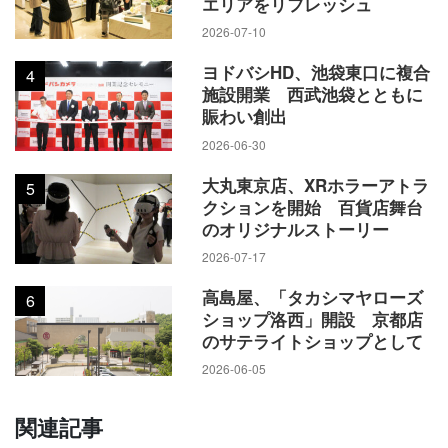
エリアをリフレッシュ
2026-07-10
ヨドバシHD、池袋東口に複合
4
施設開業 西武池袋とともに
賑わい創出
2026-06-30
ライブ感を楽しめる「まつおか」
大丸東京店、XRホラーアトラ
5
クションを開始 百貨店舞台
地上1階は「ここから始まるトキ」で、主要入口付近にアフタ
のオリジナルストーリー
ヌーンティー・ティールームを開いてカフェを増やし、化粧
2026-07-17
品売場はタッチアップスペースやカウンセリングカウンター
などの環境を整えた。2階は「上質を楽しむトキ」で、例えば
高島屋、「タカシマヤローズ
6
ショップ洛西」開設 京都店
昨年11月15日にオープンした男女複合型の「サンヨー・スタ
のサテライトショップとして
イルストア」には地元の家具工房のオーダーメイドのイスと
2026-06-05
テーブルを設置。夫婦でゆっくりと買い物できる。
関連記事