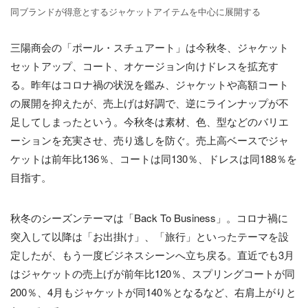
同ブランドが得意とするジャケットアイテムを中心に展開する
三陽商会の「ポール・スチュアート」は今秋冬、ジャケット
セットアップ、コート、オケージョン向けドレスを拡充す
る。昨年はコロナ禍の状況を鑑み、ジャケットや高額コート
の展開を抑えたが、売上げは好調で、逆にラインナップが不
足してしまったという。今秋冬は素材、色、型などのバリエ
ーションを充実させ、売り逃しを防ぐ。売上高ベースでジャ
ケットは前年比136％、コートは同130％、ドレスは同188％を
目指す。
秋冬のシーズンテーマは「Back To Business」。コロナ禍に
突入して以降は「お出掛け」、「旅行」といったテーマを設
定したが、もう一度ビジネスシーンへ立ち戻る。直近でも3月
はジャケットの売上げが前年比120％、スプリングコートが同
200％、4月もジャケットが同140％となるなど、右肩上がりと