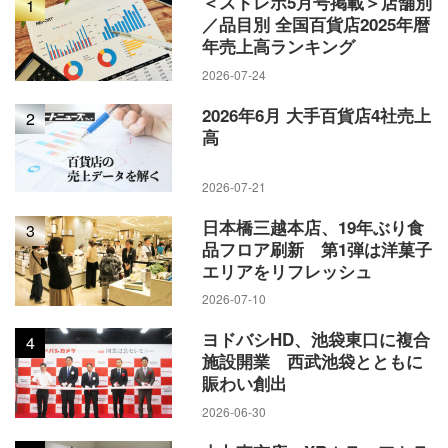
＜ストレポ5月号掲載＞店舗別
1
／品目別 全国百貨店2025年暦
年売上高ランキング
2026-07-24
2026年6月 大手百貨店4社売上
2
高
2026-07-21
日本橋三越本店、19年ぶり食
3
品フロア刷新 第1弾は洋菓子
エリアをリフレッシュ
2026-07-10
ヨドバシHD、池袋東口に複合
4
施設開業 西武池袋とともに
賑わい創出
2026-06-30