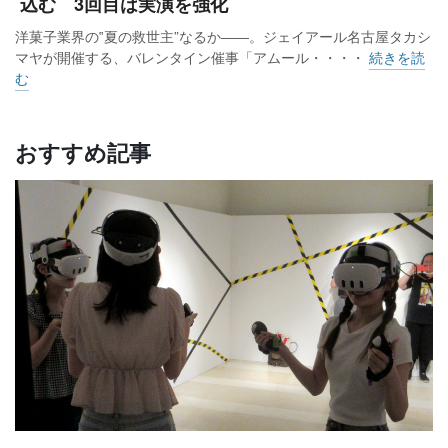
込む 3回目は実演を強化
洋菓子業界の‟夏の救世主”なるか――。ジェイアール名古屋タカシ
マヤが開催する、バレンタイン催事「アムール・・・・
続きを読
む
おすすめ記事