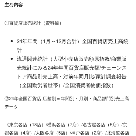
主な内容
①百貨店販売統計（資料編）
24年年間（1月～12月合計）全国百貨店売上高統
計
流通関連統計（大型小売店販売額原指数/商業販
売統計にみる24年年間百貨店販売額/チェーンス
トア商品別売上高・対前年同月比/家計調査報告
（全国勤労者世帯）/全国消費者物価指数）
②24年全国百貨店 店舗別＝年間別・月別・商品部門別売上高
データ
《東京各店（18店）/横浜各店（7店）/名古屋各店（5店）/京
都各店（4店）/大阪各店（5店）/神戸各店（2店）/北海道各店