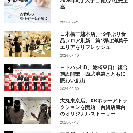
2026年6月 大手百貨店4社売上
2
高
2026-07-21
日本橋三越本店、19年ぶり食
3
品フロア刷新 第1弾は洋菓子
エリアをリフレッシュ
2026-07-10
ヨドバシHD、池袋東口に複合
4
施設開業 西武池袋とともに
賑わい創出
2026-06-30
大丸東京店、XRホラーアトラ
5
クションを開始 百貨店舞台
のオリジナルストーリー
2026-07-17