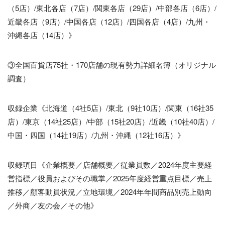
（5店）/東北各店（7店）/関東各店（29店）/中部各店（6店）/
近畿各店（9店）/中国各店（12店）/四国各店（4店）/九州・
沖縄各店（14店）》
③全国百貨店75社・170店舗の現有勢力詳細名簿（オリジナル
調査）
収録企業《北海道（4社5店）/東北（9社10店）/関東（16社35
店）/東京（14社25店）/中部（15社20店）/近畿（10社40店）/
中国・四国（14社19店）/九州・沖縄（12社16店）》
収録項目《企業概要／店舗概要／従業員数／2024年度主要経
営指標／役員およびその職掌／2025年度経営重点目標／売上
推移／顧客動員状況／立地環境／2024年年間商品別売上動向
／外商／友の会／その他》