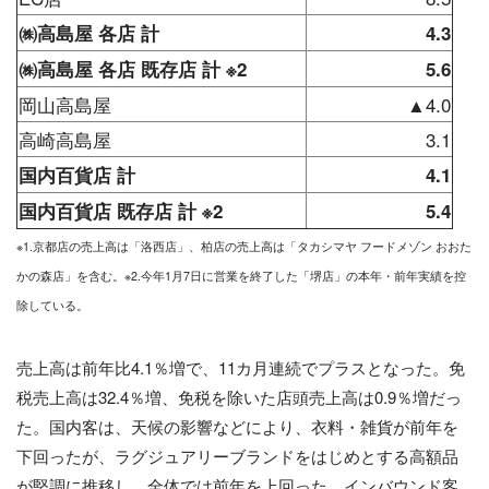
㈱高島屋 各店 計
4.3
㈱高島屋 各店 既存店 計 ※2
5.6
岡山高島屋
▲4.0
高崎高島屋
3.1
国内百貨店 計
4.1
国内百貨店 既存店 計 ※2
5.4
※1.京都店の売上高は「洛西店」、柏店の売上高は「タカシマヤ フードメゾン おおた
かの森店」を含む。※2.今年1月7日に営業を終了した「堺店」の本年・前年実績を控
除している。
売上高は前年比4.1％増で、11カ月連続でプラスとなった。免
税売上高は32.4％増、免税を除いた店頭売上高は0.9％増だっ
た。国内客は、天候の影響などにより、衣料・雑貨が前年を
下回ったが、ラグジュアリーブランドをはじめとする高額品
が堅調に推移し、全体では前年を上回った。インバウンド客