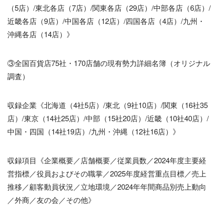
（5店）/東北各店（7店）/関東各店（29店）/中部各店（6店）/
近畿各店（9店）/中国各店（12店）/四国各店（4店）/九州・
沖縄各店（14店）》
③全国百貨店75社・170店舗の現有勢力詳細名簿（オリジナル
調査）
収録企業《北海道（4社5店）/東北（9社10店）/関東（16社35
店）/東京（14社25店）/中部（15社20店）/近畿（10社40店）/
中国・四国（14社19店）/九州・沖縄（12社16店）》
収録項目《企業概要／店舗概要／従業員数／2024年度主要経
営指標／役員およびその職掌／2025年度経営重点目標／売上
推移／顧客動員状況／立地環境／2024年年間商品別売上動向
／外商／友の会／その他》