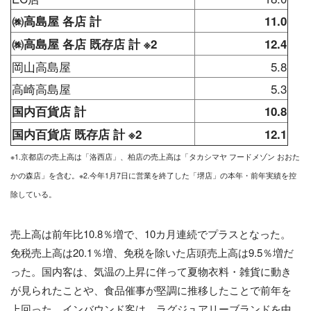
㈱高島屋 各店 計
11.0
㈱高島屋 各店 既存店 計 ※2
12.4
岡山高島屋
5.8
高崎高島屋
5.3
国内百貨店 計
10.8
国内百貨店 既存店 計 ※2
12.1
※1.京都店の売上高は「洛西店」、柏店の売上高は「タカシマヤ フードメゾン おおた
かの森店」を含む。※2.今年1月7日に営業を終了した「堺店」の本年・前年実績を控
除している。
売上高は前年比10.8％増で、10カ月連続でプラスとなった。
免税売上高は20.1％増、免税を除いた店頭売上高は9.5％増だ
った。国内客は、気温の上昇に伴って夏物衣料・雑貨に動き
が見られたことや、食品催事が堅調に推移したことで前年を
上回った。インバウンド客は、ラグジュアリーブランドを中