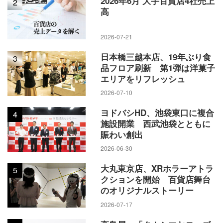
2026年6月 大手百貨店4社売上
2
高
2026-07-21
日本橋三越本店、19年ぶり食
3
品フロア刷新 第1弾は洋菓子
エリアをリフレッシュ
2026-07-10
ヨドバシHD、池袋東口に複合
4
施設開業 西武池袋とともに
賑わい創出
2026-06-30
大丸東京店、XRホラーアトラ
5
クションを開始 百貨店舞台
のオリジナルストーリー
2026-07-17