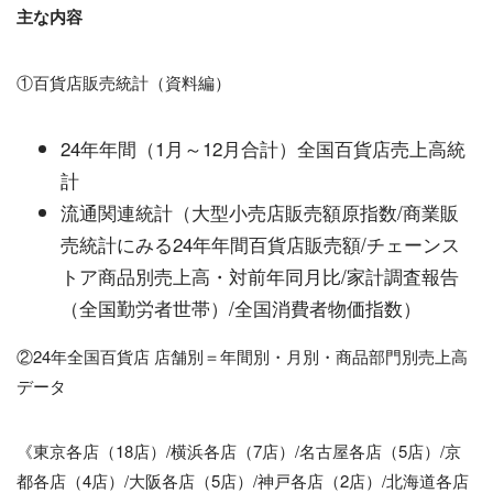
主な内容
①百貨店販売統計（資料編）
24年年間（1月～12月合計）全国百貨店売上高統
計
流通関連統計（大型小売店販売額原指数/商業販
売統計にみる24年年間百貨店販売額/チェーンス
トア商品別売上高・対前年同月比/家計調査報告
（全国勤労者世帯）/全国消費者物価指数）
②24年全国百貨店 店舗別＝年間別・月別・商品部門別売上高
データ
《東京各店（18店）/横浜各店（7店）/名古屋各店（5店）/京
都各店（4店）/大阪各店（5店）/神戸各店（2店）/北海道各店