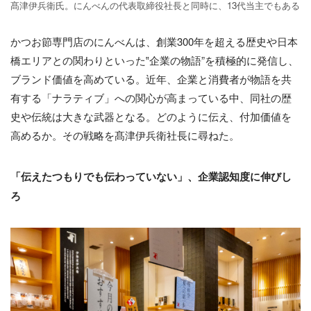
髙津伊兵衛氏。にんべんの代表取締役社長と同時に、13代当主でもある
かつお節専門店のにんべんは、創業300年を超える歴史や日本
橋エリアとの関わりといった‟企業の物語”を積極的に発信し、
ブランド価値を高めている。近年、企業と消費者が物語を共
有する「ナラティブ」への関心が高まっている中、同社の歴
史や伝統は大きな武器となる。どのように伝え、付加価値を
高めるか。その戦略を髙津伊兵衛社長に尋ねた。
「伝えたつもりでも伝わっていない」、企業認知度に伸びし
ろ