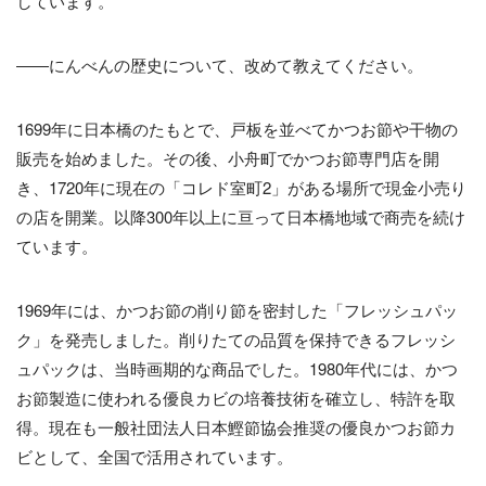
しています。
――にんべんの歴史について、改めて教えてください。
1699年に日本橋のたもとで、戸板を並べてかつお節や干物の
販売を始めました。その後、小舟町でかつお節専門店を開
き、1720年に現在の「コレド室町2」がある場所で現金小売り
の店を開業。以降300年以上に亘って日本橋地域で商売を続け
ています。
1969年には、かつお節の削り節を密封した「フレッシュパッ
ク」を発売しました。削りたての品質を保持できるフレッシ
ュパックは、当時画期的な商品でした。1980年代には、かつ
お節製造に使われる優良カビの培養技術を確立し、特許を取
得。現在も一般社団法人日本鰹節協会推奨の優良かつお節カ
ビとして、全国で活用されています。