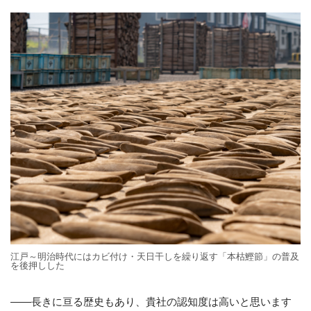
江戸～明治時代にはカビ付け・天日干しを繰り返す「本枯鰹節」の普及
を後押しした
――長きに亘る歴史もあり、貴社の認知度は高いと思います