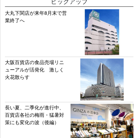
ピックアップ
大丸下関店が来年8月末で営
業終了へ
大阪百貨店の食品売場リニ
ューアルが活発化 激しく
火花散らす
長い夏、二季化が進行中、
百貨店各社の梅雨・猛暑対
策にも変化の波（後編）