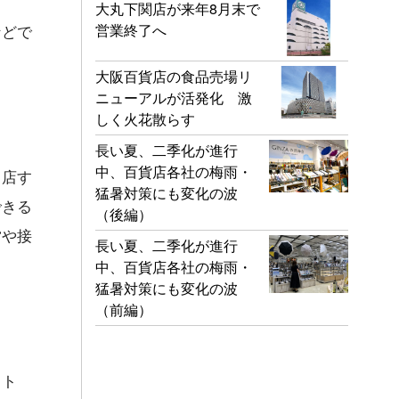
大丸下関店が来年8月末で
営業終了へ
などで
大阪百貨店の食品売場リ
ニューアルが活発化 激
しく火花散らす
長い夏、二季化が進行
中、百貨店各社の梅雨・
出店す
猛暑対策にも変化の波
できる
（後編）
営や接
長い夏、二季化が進行
中、百貨店各社の梅雨・
猛暑対策にも変化の波
（前編）
イト