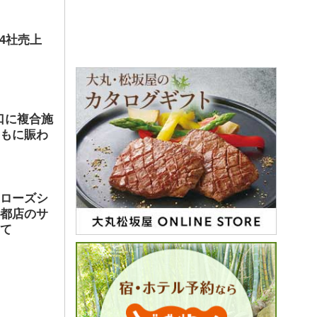
店4社売上
口に複合施
ともに賑わ
ヤローズシ
京都店のサ
して