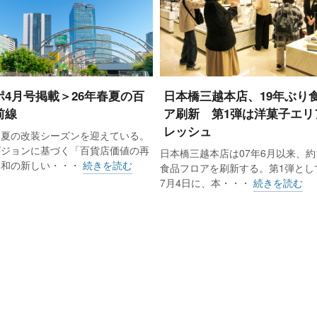
ポ4月号掲載＞26年春夏の百
日本橋三越本店、19年ぶり
前線
ア刷新 第1弾は洋菓子エリ
レッシュ
春夏の改装シーズンを迎えている。
ビジョンに基づく「百貨店価値の再
日本橋三越本店は07年6月以来、約
令和の新しい・・・
続きを読む
食品フロアを刷新する。第1弾として
7月4日に、本・・・
続きを読む