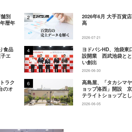
店舗別
2026年6月 大手百貨
2
5年暦年
高
2026-07-21
り食品
ヨドバシHD、池袋東
4
菓子エ
設開業 西武池袋と
い創出
2026-06-30
アトラク
高島屋、「タカシマ
6
台のオ
ョップ洛西」開設 
テライトショップと
2026-06-05