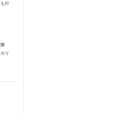
ども行
た際
ルカリ