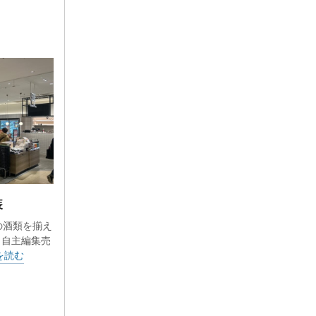
装
の酒類を揃え
う自主編集売
を読む