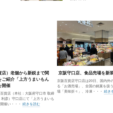
貨店）老舗から新鋭まで関
京阪守口店、食品売場を新
をご紹介「上方うまいもん
京阪百貨店守口店は20日、国内外
を開催
る「お酒売場」、全国の銘菓を扱
場「美味折々」、冷凍・・・
続き
百貨店（本社：大阪府守口市 取締
 利彦）守口店にて「上方うまいも
を開催い・・・
続きを読む