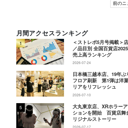
前のニ
月間アクセスランキング
＜ストレポ5月号掲載＞
1
／品目別 全国百貨店202
売上高ランキング
2026-07-24
日本橋三越本店、19年ぶ
3
フロア刷新 第1弾は洋
リアをリフレッシュ
2026-07-10
大丸東京店、XRホラー
5
ションを開始 百貨店舞
リジナルストーリー
2026-07-17