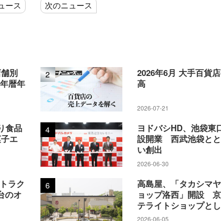
ュース
次のニュース
店舗別
2026年6月 大手百貨
2
5年暦年
高
2026-07-21
り食品
ヨドバシHD、池袋東
4
菓子エ
設開業 西武池袋と
い創出
2026-06-30
アトラク
高島屋、「タカシマ
6
台のオ
ョップ洛西」開設 
テライトショップと
2026-06-05