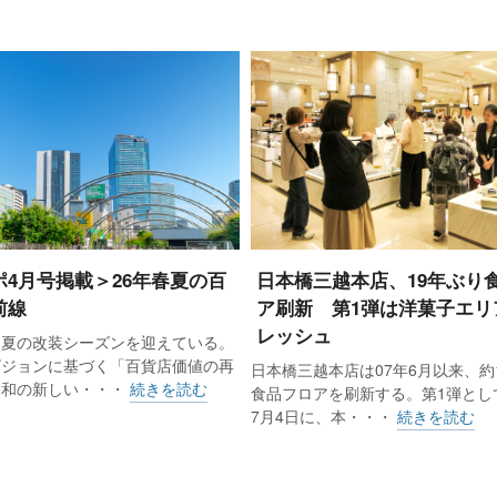
ポ4月号掲載＞26年春夏の百
日本橋三越本店、19年ぶり
前線
ア刷新 第1弾は洋菓子エリ
レッシュ
春夏の改装シーズンを迎えている。
ビジョンに基づく「百貨店価値の再
日本橋三越本店は07年6月以来、約
令和の新しい・・・
続きを読む
食品フロアを刷新する。第1弾として
7月4日に、本・・・
続きを読む