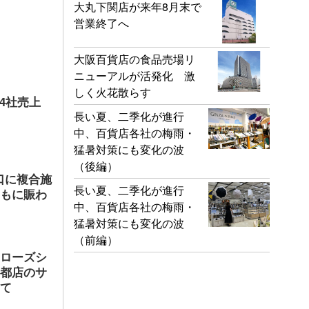
大丸下関店が来年8月末で
営業終了へ
大阪百貨店の食品売場リ
ニューアルが活発化 激
しく火花散らす
店4社売上
長い夏、二季化が進行
中、百貨店各社の梅雨・
猛暑対策にも変化の波
（後編）
口に複合施
長い夏、二季化が進行
ともに賑わ
中、百貨店各社の梅雨・
猛暑対策にも変化の波
（前編）
ヤローズシ
京都店のサ
して