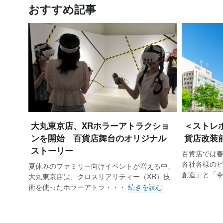
おすすめ記事
大丸東京店、XRホラーアトラクショ
＜ストレ
ンを開始 百貨店舞台のオリジナル
貨店改装
ストーリー
百貨店では
各社各様の
夏休みのファミリー向けイベントが増える中、
創造」と「
大丸東京店は、クロスリアリティー（XR）技
術を使ったホラーアトラ・・・
続きを読む