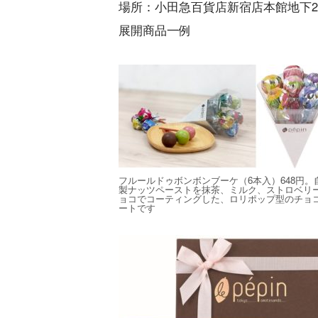
場所：小田急百貨店新宿店本館地下
展開商品一例
フルールドゥボンボンブーケ（6本入）648円。
製ナッツペーストを抹茶、ミルク、ストロベリ
ョコでコーティングした、ロリポップ型のチョ
ートです