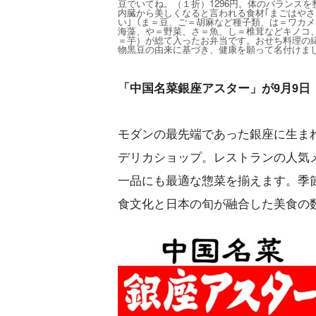
豆でいてね。（１折）1296円。体のバランスを
内臓から美しくなると言われる食材｢まごはやさ
い｣（ま＝豆、ご＝胡麻など種子類、は＝ワカメ
海藻、や＝野菜、さ＝魚、し＝椎茸などキノコ
＝芋）が総て入ったお弁当です。おせち料理の
物黒豆の由来に基づき、健康を願って名付けま
「中国名菜銀座アスター」が9月9日
モダンの最先端であった銀座に生ま
デリカショップ。レストランの人気
一品にも最適な惣菜を揃えます。季
食文化と日本の旬が融合した美食の