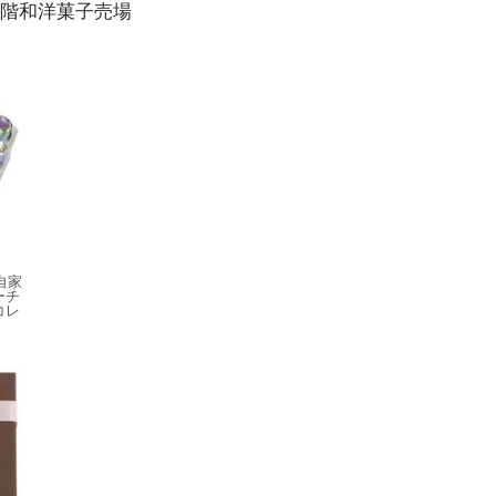
2階和洋菓子売場
自家
ーチ
コレ