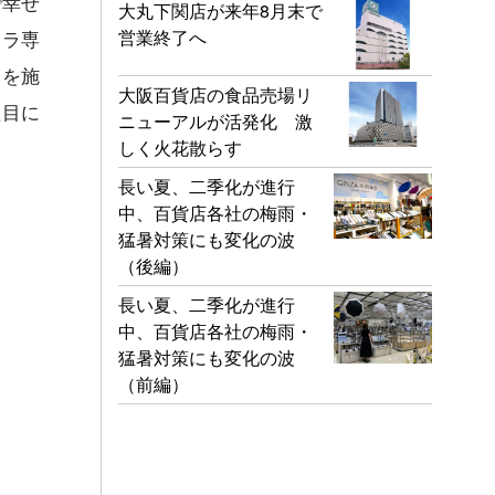
で幸せ
大丸下関店が来年8月末で
営業終了へ
コラ専
トを施
大阪百貨店の食品売場リ
た目に
ニューアルが活発化 激
しく火花散らす
長い夏、二季化が進行
中、百貨店各社の梅雨・
猛暑対策にも変化の波
（後編）
長い夏、二季化が進行
中、百貨店各社の梅雨・
猛暑対策にも変化の波
（前編）