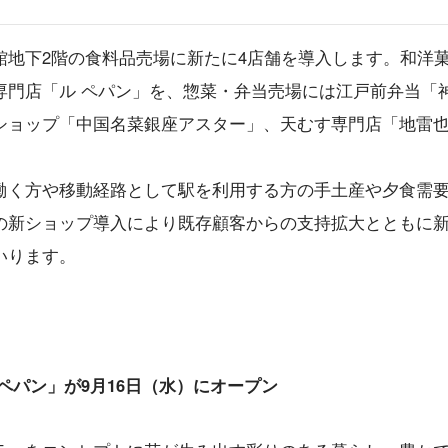
館地下2階の食料品売場に新たに4店舗を導入します。和洋
専門店「ル ペパン」を、惣菜・弁当売場には江戸前弁当「
ショップ「中国名菜銀座アスター」、天むす専門店「地雷
働く方や移動経路として駅を利用する方の手土産や夕食需
の新ショップ導入により既存顧客からの支持拡大とともに
いります。
ペパン」が9月16日（水）にオープン