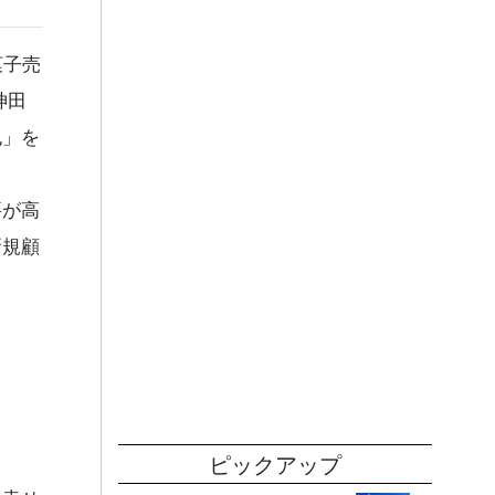
菓子売
神田
也」を
要が高
新規顧
ピックアップ