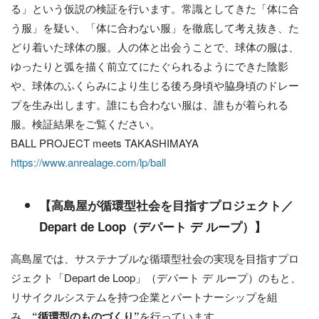
る」という仮説の検証を行います。常識としてきた「体に合
う服」を疑い、「体に合わない服」を徹底して考え抜き、た
どり着いた球体の服。人の体と出会うことで、球体の服は、
ゆったりと弧を描く前立てにたぐられるようにできた陰影
や、球体のふくらみにより生じる後ろ身頃や脇身頃のドレー
プを生み出します。誰にも合わない服は、誰もが着られる
服。検証結果をご覧ください。
BALL PROJECT meets TAKASHIMAYA
https://www.anrealage.com/lp/ball
【高島屋が循環型社会を目指すプロ
ジェクト
／
Depart de Loop（デパート デ ループ）
】
高島屋では、サステナブルな循環型社会の実現を目指すプロ
ジェクト「Depart de Loop」（デパート デ ループ）のもと、
リサイクルシステムを持つ企業とパートナーシップを組
み、
“
循環型のものづくり
”
を行っています。