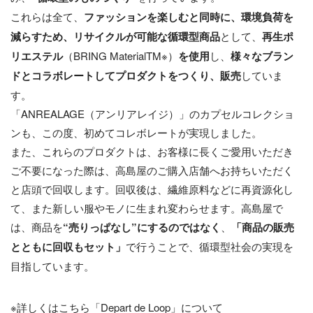
これらは全て、
ファッションを楽しむと同時に、環境負荷を
減らすため、
リサイクルが可能な循環型商品
として、
再生ポ
リエステル
（BRING MaterialTM※）
を使用
し、
様々なブラン
ドとコラボレートしてプロダクトをつくり、販売
していま
す。
「ANREALAGE（アンリアレイジ）」のカプセルコレクショ
ンも、この度、初めてコレボレートが実現しました。
また、これらのプロダクトは、お客様に長くご愛用いただき
ご不要になった際は、高島屋のご購入店舗へお持ちいただく
と店頭で回収します。回収後は、繊維原料などに再資源化し
て、また新しい服やモノに生まれ変わらせます。高島屋で
は、商品を
“
売りっぱなし
”
にするのではなく
、
「
商品の販売
とともに回収もセット」
で行うことで、循環型社会の実現を
目指しています。
※詳しくはこちら「Depart de Loop」について