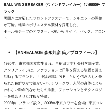
BALL WIND BREAKER
（ウィンドブレイカー）
4万9500円
ブ
ラック
両開きに対応したフロントファスナーで、シルエットの調整
が可能。軽量のポリエステル素材を採用した、
ボールモチーフのアウター。※左から サイド、バック、フロン
ト
【
ANREALAGE
森永邦彦
氏
／
プロフィール
】
1980年、東京都国立市生まれ。早稲田大学社会科学部卒業。
アンリアレイジは、ファッションは日常を変える装置と捉え
活動するブランド。「神は細部に宿る」という信念のもと作
られた色鮮やかで細かいパッチワークや、人間の身体にとら
われない独創的なかたちの洋服、ファッションとテクノロジ
ーを融合させた洋服が特徴。
2003年にブランド設立。2005年東京タワーを会場に東京コレ