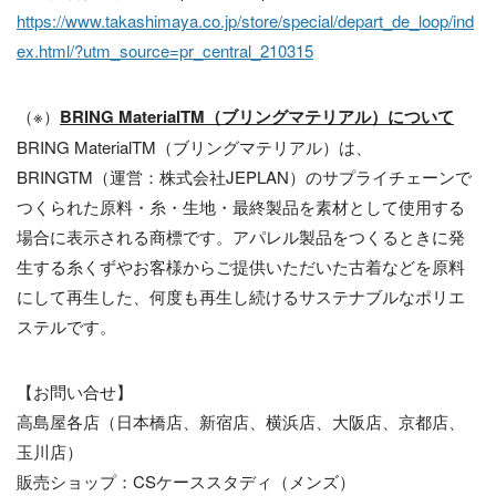
https://www.takashimaya.co.jp/store/special/depart_de_loop/ind
ex.html/?utm_source=pr_central_210315
（※）
BRING
Material
TM
（ブリングマテリアル）
について
BRING MaterialTM（ブリングマテリアル）は、
BRINGTM（運営：株式会社JEPLAN）のサプライチェーンで
つくられた原料・糸・生地・最終製品を素材として使用する
場合に表示される商標です。アパレル製品をつくるときに発
生する糸くずやお客様からご提供いただいた古着などを原料
にして再生した、何度も再生し続けるサステナブルなポリエ
ステルです。
【お問い合せ】
高島屋各店（日本橋店、新宿店、横浜店、大阪店、京都店、
玉川店）
販売ショップ：CSケーススタディ（メンズ）