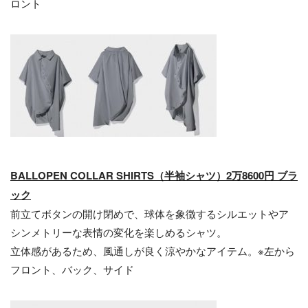
ロント
BALL
OPEN
COLLAR
SHIRTS
（
半袖シャツ
）
2万
8600
円
ブラ
ック
前立てボタンの開け閉めで、球体を象徴するシルエットやア
シンメトリーな表情の変化を楽しめるシャツ。
立体感があるため、風通しが良く涼やかなアイテム。※左から
フロント、バック、サイド