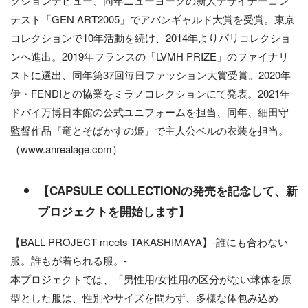
クションデビュー、同年ニューヨークの新人デザイナーコン
テスト「GEN ART2005」でアバンギャルド大賞を受賞。東京
コレクションで10年活動を続け、2014年よりパリコレクショ
ンへ進出。2019年フランスの「LVMH PRIZE」のファイナリ
ストに選出、同年第37回毎日ファッション大賞受賞。2020年
伊・FENDIとの協業をミラノコレクションにて発表。2021年
ドバイ万博日本館の公式ユニフォームを担当、同年、細田守
監督作品『竜とそばかすの姫』で主人公ベルの衣装を担当。
（www.anrealage.com）
【CAPSULE COLLECTIONの発売を記念して、新
プロジェクトを開始します】
【BALL PROJECT meets TAKASHIMAYA】-誰にも合わない
服。誰もが着られる服。-
本プロジェクトでは、「男性用/女性用の区分がない球体を原
型とした服は、性別やサイズを問わず、多様な体包み込め