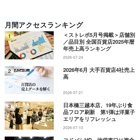
月間アクセスランキング
＜ストレポ5月号掲載＞店舗別
1
／品目別 全国百貨店2025年暦
年売上高ランキング
2026-07-24
2026年6月 大手百貨店4社売上
2
高
2026-07-21
日本橋三越本店、19年ぶり食
3
品フロア刷新 第1弾は洋菓子
エリアをリフレッシュ
2026-07-10
ヨドバシHD、池袋東口に複合