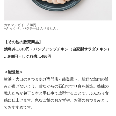
カオマンガイ…810円
※きゅうり、パクチーは入りません。
【その他の販売商品】
焼鳥丼…810円・パンプアップチキン（自家製サラダチキン）
…648円・しぐれ煮…486円
＜能登屋＞
横浜・大口のさつまあげ専門店＜能登屋＞。新鮮な魚肉の旨
みが逃げないよう、昔ながらの石臼ですり身を製造。熟練の
職人たちが包丁１本と手仕事で成型することで、ふんわり食
感に仕上げます。急なご飯のおかずや、お酒のおつまみとし
ておすすめです。