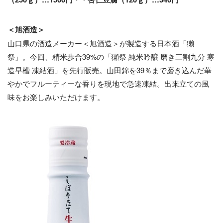
＜旭酒造＞
山口県の酒造メーカー＜旭酒造＞が製造する日本酒「獺
祭」。今回、精米歩合39%の「獺祭 純米吟醸 磨き三割九分 寒
造早槽 凍結酒」を先行販売。山田錦を39％まで磨き込んだ華
やかでフルーティーな香りを現地で急速凍結。出来立ての風
味をお楽しみいただけます。