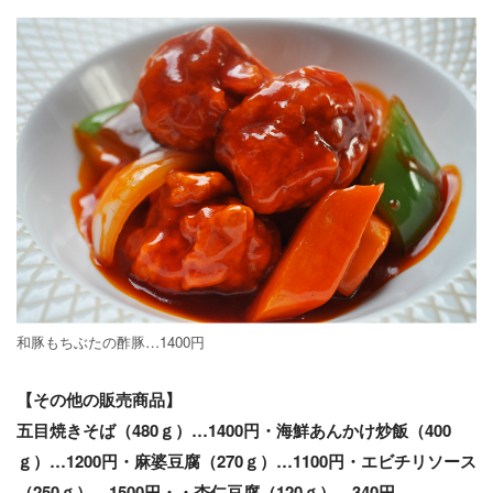
和豚もちぶたの酢豚…1400円
【その他の販売商品】
五目焼きそば（480ｇ）…1400円・海鮮あんかけ炒飯（400
ｇ）…1200円・麻婆豆腐（270ｇ）…1100円・エビチリソース
（250ｇ）…1500円・・杏仁豆腐（120ｇ）…340円