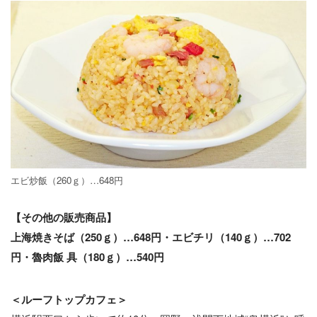
エビ炒飯（260ｇ）…648円
【その他の販売商品】
上海焼きそば（250ｇ）…648円・エビチリ（140ｇ）…702
円・魯肉飯 具（180ｇ）…540円
＜ルーフトップカフェ＞