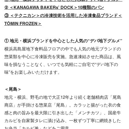
② ＜KANAGAWA BAKERs’ DOCK＞10種類のパン
③ ＜テクニカン＞の冷凍技術を活用した冷凍食品ブランド＜
TŌMIN FROZEN＞
① 地元・横浜ブランドを中心とした人気の“デパ地下グルメ”
横浜高島屋地下食料品フロアの中でも人気の地元ブランドの
惣菜類を中心に冷凍販売を実施。急速凍結させた商品は、風
味を損なうことなく、いつでも気軽にご自宅で“デパ地下の
味”をお楽しみいただけます。
＜尾島＞
地元・横浜、野毛の地で大正12年より続く老舗精肉店「尾島
商店」が手掛ける惣菜店「尾島」。カラッと揚がった衣の食
感と肉の旨みを最大限に引き出した「メンチカツ」、国産牛
カルビを自家製タレに漬け込み、一枚ずつ丁寧に網焼きした
お弁当「カルビ丼」などをご用意。