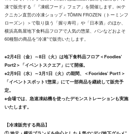
凍で販売する「『凍眠フード』フェア」を開催します。㈱テ
クニカン直営の冷凍ショップ＜TŌMIN FROZEN（トーミンフ
ローズン）＞で取り扱う「握り寿司」や「日本酒」のほか、
横浜高島屋地下食料品フロアで人気の惣菜、パンなどおよそ
60種類の商品を“冷凍”で販売いたします。
※2月4日（金）～8日（火）は地下食料品フロア＜Foodies’
Port2＞「イベントスクエア」にて開催。
※2月9日（水）～3月1日（火）の期間、＜Foorides’ Port1＞
「イベントスポット1惣菜」にて一部商品を継続して販売予
定。
※会場では、急速凍結機を使ったデモンストレーションも実施
いたします。
【冷凍販売する商品】
① 地元・横浜ブランドを中心とした人気の“デパ地下グルメ”