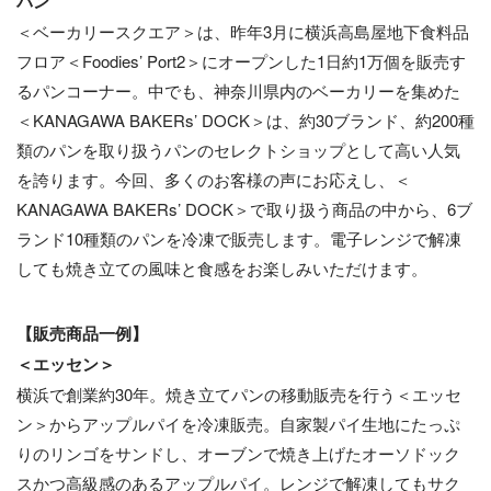
パン
＜ベーカリースクエア＞は、昨年3月に横浜高島屋地下食料品
フロア＜Foodies’ Port2＞にオープンした1日約1万個を販売す
るパンコーナー。中でも、神奈川県内のベーカリーを集めた
＜KANAGAWA BAKERs’ DOCK＞は、約30ブランド、約200種
類のパンを取り扱うパンのセレクトショップとして高い人気
を誇ります。今回、多くのお客様の声にお応えし、＜
KANAGAWA BAKERs’ DOCK＞で取り扱う商品の中から、6ブ
ランド10種類のパンを冷凍で販売します。電子レンジで解凍
しても焼き立ての風味と食感をお楽しみいただけます。
【販売商品一例】
＜エッセン＞
横浜で創業約30年。焼き立てパンの移動販売を行う＜エッセ
ン＞からアップルパイを冷凍販売。自家製パイ生地にたっぷ
りのリンゴをサンドし、オーブンで焼き上げたオーソドック
スかつ高級感のあるアップルパイ。レンジで解凍してもサク