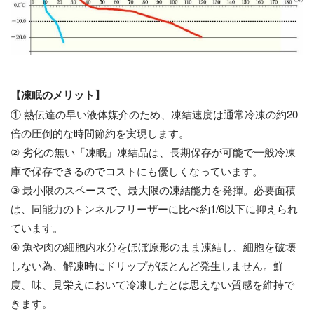
【凍眠のメリット】
① 熱伝達の早い液体媒介のため、凍結速度は通常冷凍の約20
倍の圧倒的な時間節約を実現します。
② 劣化の無い「凍眠」凍結品は、長期保存が可能で一般冷凍
庫で保存できるのでコストにも優しくなっています。
③ 最小限のスペースで、最大限の凍結能力を発揮。必要面積
は、同能力のトンネルフリーザーに比べ約1/6以下に抑えられ
ています。
④ 魚や肉の細胞内水分をほぼ原形のまま凍結し、細胞を破壊
しない為、解凍時にドリップがほとんど発生しません。鮮
度、味、見栄えにおいて冷凍したとは思えない質感を維持で
きます。