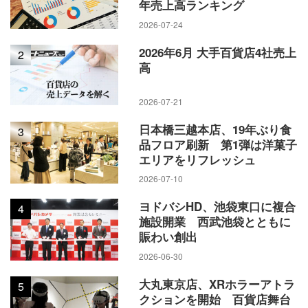
年売上高ランキング
2026-07-24
2026年6月 大手百貨店4社売上
2
高
2026-07-21
日本橋三越本店、19年ぶり食
3
品フロア刷新 第1弾は洋菓子
エリアをリフレッシュ
2026-07-10
ヨドバシHD、池袋東口に複合
4
施設開業 西武池袋とともに
賑わい創出
2026-06-30
大丸東京店、XRホラーアトラ
5
クションを開始 百貨店舞台