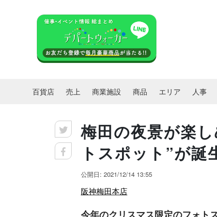
百貨店
売上
商業施設
商品
エリア
人事
梅田の夜景が楽し
トスポット”が誕
公開日: 2021/12/14 13:55
阪神梅田本店
今年のクリスマス限定のフォト