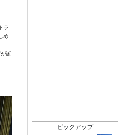
トラ
しめ
が誕
”
ピックアップ