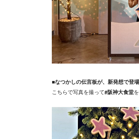
■なつかしの伝言板が、新発想で登
こちらで写真を撮って
#阪神大食堂
を