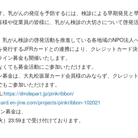
です。乳がんの発症を予防するには、検診による早期発見と
客様や従業員の皆様に、乳がん検診の大切さについて啓発
、乳がん検診の啓発活動を推進している各地域のNPO法人
を発行するJFRカードとの連携により、クレジットカード決
ライン募金も開催いたします。
なくても募金活動にご参加いただけます。
ン募金は、大丸松坂屋カード会員様のみならず、クレジッ
でもご参加いただけます。
:
https://dmdepart.jp/pinkribbon/
frcard.en-jine.com/projects/pinkribbon-102021
イン募金は、
日（火）23:59まで受け付けております。