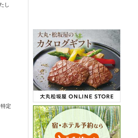
たし
→特定