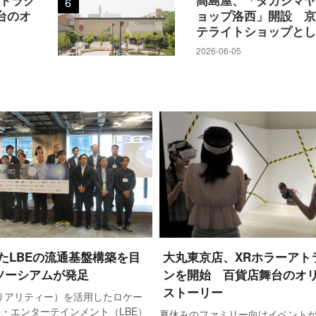
6
台のオ
ョップ洛西」開設 
テライトショップと
2026-06-05
たLBEの流通基盤構築を目
大丸東京店、XRホラーアト
ソーシアムが発足
ンを開始 百貨店舞台のオ
ストーリー
リアリティー）を活用したロケー
・エンターテインメント（LBE）
夏休みのファミリー向けイベント