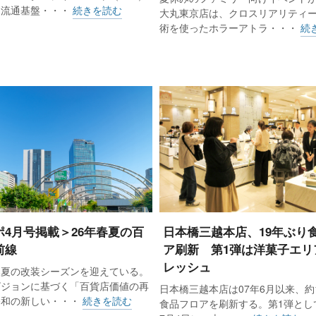
と流通基盤・・・
続きを読む
大丸東京店は、クロスリアリティー
術を使ったホラーアトラ・・・
続
ポ4月号掲載＞26年春夏の百
日本橋三越本店、19年ぶり
前線
ア刷新 第1弾は洋菓子エリ
レッシュ
春夏の改装シーズンを迎えている。
ビジョンに基づく「百貨店価値の再
日本橋三越本店は07年6月以来、約
令和の新しい・・・
続きを読む
食品フロアを刷新する。第1弾として