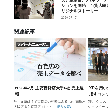
5
ションを開始 百貨店舞
リジナルストーリー
2026-07-17
関連記事
2026年7月 主要百貨店大手6社 売上速
XRを用い
報
指すコン
注）文章は全て百貨店の発表によるもの 高島屋
XR（クロス
大阪店 6.0 京都店 ※1・・・
続きを読む
ションベース