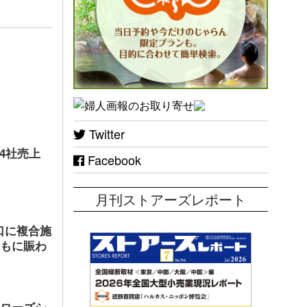
Twitter
店4社売上
Facebook
月刊ストアーズレポート
口に複合施
ともに賑わ
ヤローズシ