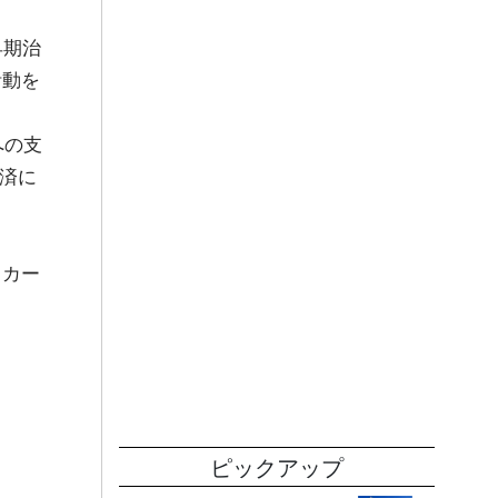
早期治
活動を
への支
済に
トカー
ピックアップ