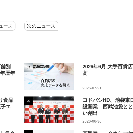
ュース
次のニュース
店舗別
2026年6月 大手百貨
2
5年暦年
高
2026-07-21
り食品
ヨドバシHD、池袋東
4
菓子エ
設開業 西武池袋と
い創出
2026-06-30
アトラク
高島屋、「タカシマ