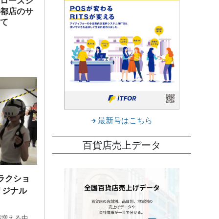
京都店のサ
して
最新号はこちら
百貨店売上データ
ラクショ
リジナル
が増える中、