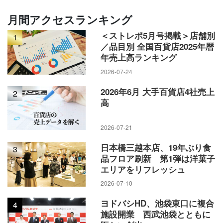
月間アクセスランキング
＜ストレポ5月号掲載＞店舗別
1
／品目別 全国百貨店2025年暦
年売上高ランキング
2026-07-24
2026年6月 大手百貨店4社売上
2
高
2026-07-21
日本橋三越本店、19年ぶり食
3
品フロア刷新 第1弾は洋菓子
エリアをリフレッシュ
2026-07-10
ヨドバシHD、池袋東口に複合
4
施設開業 西武池袋とともに