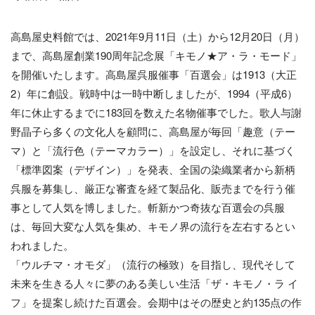
高島屋史料館では、2021年9月11日（土）から12月20日（月）
まで、高島屋創業190周年記念展「キモノ★ア・ラ・モード」
を開催いたします。高島屋呉服催事「百選会」は1913（大正
2）年に創設。戦時中は一時中断しましたが、1994（平成6）
年に休止するまでに183回を数えた名物催事でした。歌人与謝
野晶子ら多くの文化人を顧問に、高島屋が毎回「趣意（テー
マ）と「流行色（テーマカラー）」を設定し、それに基づく
「標準図案（デザイン）」を発表、全国の染織業者から新柄
呉服を募集し、厳正な審査を経て製品化、販売までを行う催
事として人気を博しました。斬新かつ奇抜な百選会の呉服
は、毎回大変な人気を集め、キモノ界の流行を左右するとい
われました。
「ウルチマ・オモダ」（流行の極致）を目指し、現代そして
未来を生きる人々に夢のある美しい生活「ザ・キモノ・ラ イ
フ」を提案し続けた百選会。会期中はその歴史と約135点の作