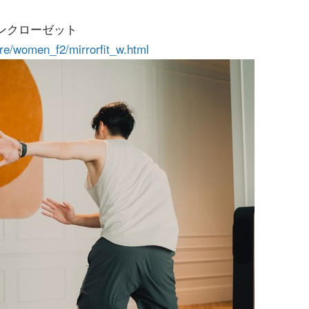
バンクローゼット
ure/women_f2/mirrorfit_w.html