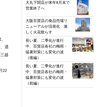
大丸下関店が来年8月末で
営業終了へ
大阪百貨店の食品売場リ
ニューアルが活発化 激
しく火花散らす
は、
長い夏、二季化が進行
中、百貨店各社の梅雨・
す。通
猛暑対策にも変化の波
、三越
（後編）
長い夏、二季化が進行
22
中、百貨店各社の梅雨・
猛暑対策にも変化の波
。
（前編）