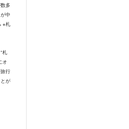
が数多
トが中
 ※札
“札
にオ
が旅行
ことが