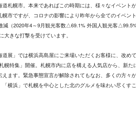
海道札幌市。本来であればこの時期には、様々なイベント
札幌市ですが、コロナの影響により昨年から全てのイベン
（2020年4～9月観光客数△69.1% 外国人観光客△99.5%
心に大きな打撃を受けています。
海道展」では横浜高島屋にご来場いただくお客様に、改めて
「札幌特集」開催。札幌市内に店を構える人気店から、新た
伝えます。緊急事態宣言が解除されてもなお、多くの方々
、「横浜」で札幌を中心とした北のグルメを味わい尽くす