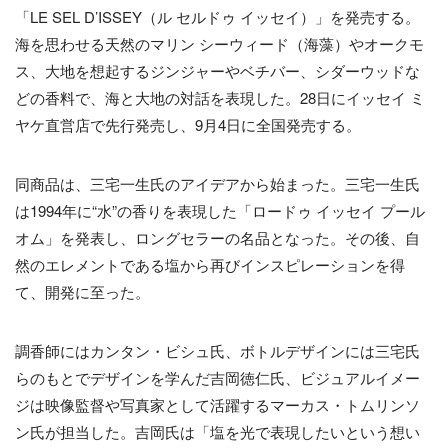
「LE SEL D’ISSEY（ル セルドゥ イッセイ）」を発売する。
海を思わせる天然のマリン シーウィード（海藻）やオークモ
ス、大地を想起するジンジャーやベチバー、シダーウッドな
どの香料で、海と大地の対話を表現した。28日にイッセイ ミ
ヤケ直営店で先行発売し、9月4日に全国発売する。
同商品は、三宅一生氏のアイデアから始まった。三宅一生氏
は1994年に“水”の香りを表現した「ロードゥ イッセイ プール
オム」を発表し、ロングセラーの名品となった。その後、自
然のエレメントである塩から再びインスピレーションを得
て、開発に至った。
調香師にはカンタン・ビシュ氏、ボトルデザインには三宅氏
らのもとでデザインを学んだ吉岡徳仁氏、ビジュアルイメー
ジは映像監督や写真家として活躍するマーカス・トムリンソ
ン氏が担当した。吉岡氏は「塩を光で表現したいという想い