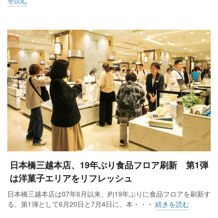
日本橋三越本店、19年ぶり食品フロア刷新 第1弾
は洋菓子エリアをリフレッシュ
日本橋三越本店は07年6月以来、約19年ぶりに食品フロアを刷新す
る。第1弾として6月20日と7月4日に、本・・・
続きを読む