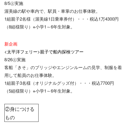
8/5㊏実施
渥美線の駅や車内で、駅員・車掌のお仕事体験。
1組親子2名様（渥美線1日乗車券付）・・・税込1万4300円
（8組様限り）※小学1～6年生対象。
新企画
<太平洋フェリー>親子で船内探検ツアー
8/26㊏実施
客船「きそ」のブリッジやエンジンルームの見学、制服を着
用して船員のお仕事体験。
1組親子3名様（オリジナルグッズ付）・・・税込7700円
（5組様限り）※小学1～6年生対象。
②身につける
もの