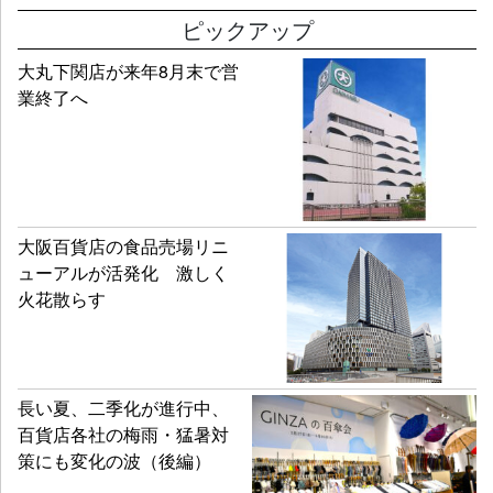
ピックアップ
大丸下関店が来年8月末で営
業終了へ
大阪百貨店の食品売場リニ
ューアルが活発化 激しく
火花散らす
長い夏、二季化が進行中、
百貨店各社の梅雨・猛暑対
策にも変化の波（後編）