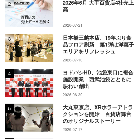
2026年6月 大手百貨店4社売上
2
高
2026-07-21
日本橋三越本店、19年ぶり食
3
品フロア刷新 第1弾は洋菓子
エリアをリフレッシュ
2026-07-10
ヨドバシHD、池袋東口に複合
4
施設開業 西武池袋とともに
賑わい創出
2026-06-30
大丸東京店、XRホラーアトラ
5
クションを開始 百貨店舞台
のオリジナルストーリー
2026-07-17