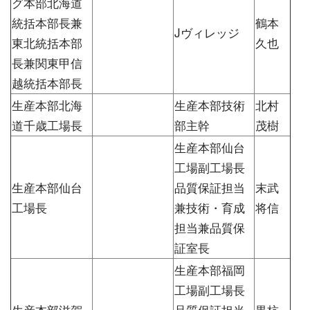
グ本部北海道
統括本部長兼
鶴本
Jヴィレッジ
東北統括本部
久也
長兼関東甲信
越統括本部長
生産本部北海
生産本部技術
北村
道千歳工場長
部主幹
茂樹
生産本部仙台
工場副工場長
生産本部仙台
品質保証担当
末武
工場長
兼技術・育成
将信
担当兼品質保
証室長
生産本部福岡
工場副工場長
生産本部滋賀
品質保証担当
黒杭