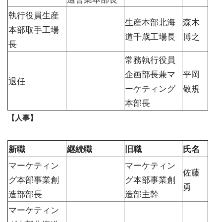
執行役員生産
生産本部北海
森木
本部取手工場
道千歳工場長
博之
長
常務執行役員
企画部長兼マ
平岡
退任
ーケティング
敬規
本部長
【人事】
新職
継続職
旧職
氏名
マーケティン
マーケティン
佐藤
グ本部事業創
グ本部事業創
勇
造部部長
造部主幹
マーケティン