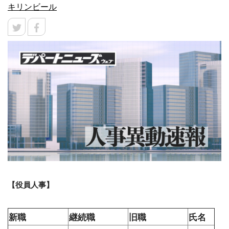
キリンビール
【役員人事】
新職
継続職
旧職
氏名