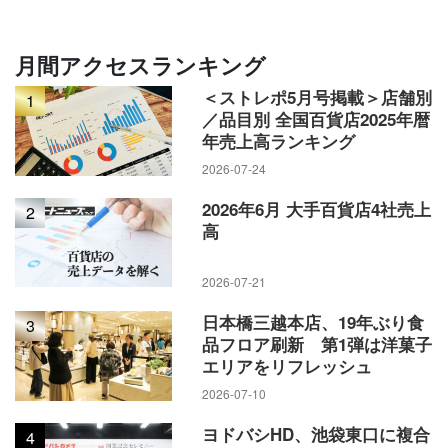
月間アクセスランキング
＜ストレポ5月号掲載＞店舗別
1
／品目別 全国百貨店2025年暦
年売上高ランキング
2026-07-24
2026年6月 大手百貨店4社売上
2
高
2026-07-21
日本橋三越本店、19年ぶり食
3
品フロア刷新 第1弾は洋菓子
エリアをリフレッシュ
2026-07-10
ヨドバシHD、池袋東口に複合
4