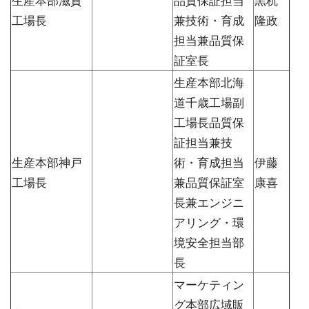
工場長
兼技術・育成
隆政
担当兼品質保
証室長
生産本部北海
道千歳工場副
工場長品質保
証担当兼技
生産本部神戸
術・育成担当
伊藤
工場長
兼品質保証室
康喜
長兼エンジニ
アリング・環
境安全担当部
長
マーケティン
グ本部広域販