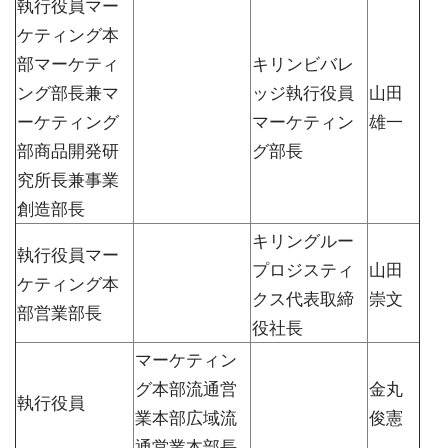
執行役員マー
ケティング本
部マーケティ
キリンビバレ
ング部長兼マ
ッジ執行役員
山田
ーケティング
マーケティン
雄一
部商品開発研
グ部長
究所長兼事業
創造部長
キリングルー
執行役員マー
プロジスティ
山田
ケティング本
クス代表取締
崇文
部営業部長
役社長
マーケティン
グ本部流通営
金丸
執行役員
業本部広域流
俊憲
通営業本部長