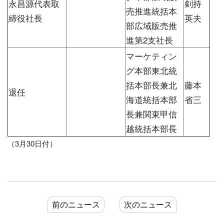
永昌源代表取
剣持
売推進統括本
締役社長
英夫
部広域販売推
進第2支社長
マーケティン
グ本部東北統
括本部長兼北
藤本
退任
海道統括本部
省三
長兼関東甲信
越統括本部長
（3月30日付）
前のニュース
次のニュース