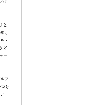
プパ
まと
今年は
」をデ
ウダ
ェー
パルフ
発売を
でい