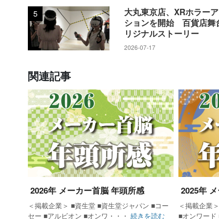
大丸東京店、XRホラー
5
ションを開始 百貨店舞
リジナルストーリー
2026-07-17
関連記事
2026年 メーカー首脳 年頭所感
2025年
＜掲載企業＞ ■資生堂 ■資生堂ジャパン ■コー
＜掲載企業＞
セー ■アルビオン ■オンワ・・・
続きを読む
■オンワード