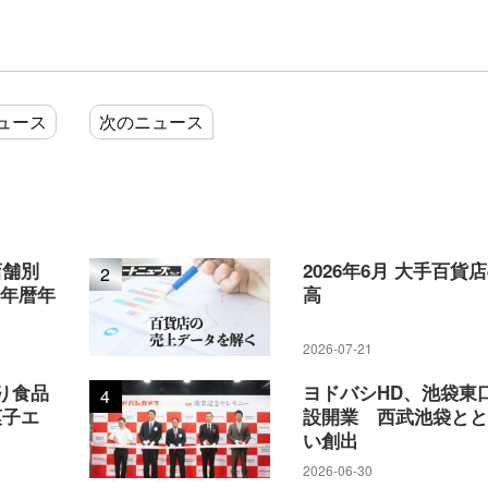
ュース
次のニュース
店舗別
2026年6月 大手百貨
2
5年暦年
高
2026-07-21
り食品
ヨドバシHD、池袋東
4
菓子エ
設開業 西武池袋と
い創出
2026-06-30