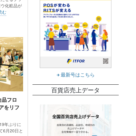
ボウ化粧品が
読む
最新号はこちら
百貨店売上データ
食品フロ
アをリフ
19年ぶりに
6月20日と