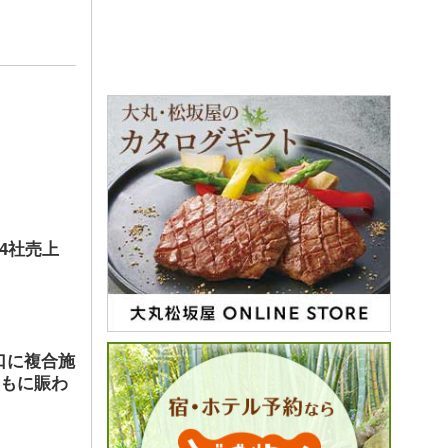
店4社売上
口に複合施
ともに賑わ