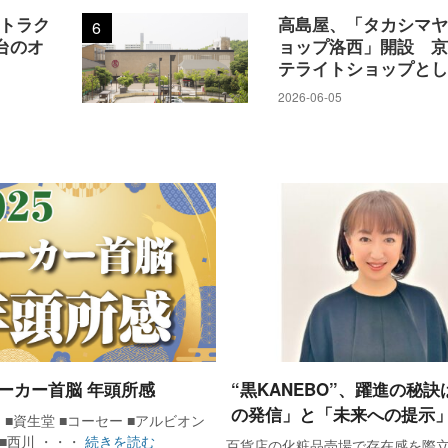
アトラク
高島屋、「タカシマ
6
台のオ
ョップ洛西」開設 
テライトショップと
2026-06-05
 メーカー首脳 年頭所感
“黒KANEBO”、躍進の秘
の発信」と「未来への提示
 ■資生堂 ■コーセー ■アルビオン
 ■西川 ・・・
続きを読む
百貨店の化粧品売場で存在感を際