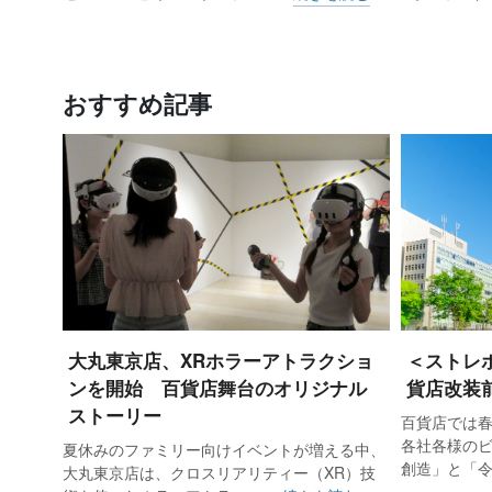
おすすめ記事
大丸東京店、XRホラーアトラクショ
＜ストレ
ンを開始 百貨店舞台のオリジナル
貨店改装
ストーリー
百貨店では
各社各様の
夏休みのファミリー向けイベントが増える中、
創造」と「
大丸東京店は、クロスリアリティー（XR）技