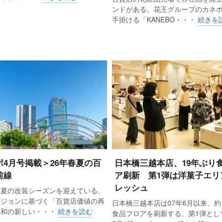
ンドがある。花王グループのカネ
手掛ける「KANEBO・・・
続きを
ポ4月号掲載＞26年春夏の百
日本橋三越本店、19年ぶり
前線
ア刷新 第1弾は洋菓子エリ
レッシュ
春夏の改装シーズンを迎えている。
ビジョンに基づく「百貨店価値の再
日本橋三越本店は07年6月以来、約
令和の新しい・・・
続きを読む
食品フロアを刷新する。第1弾として