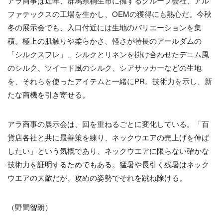
アラ商事は近年、群馬県桐生市に擁するグループ会社、アル
ファテックスの工場を生かし、OEMの獲得にも熱心だ。今秋
冬の展示会でも、入口付近には生地のバリエーションを集
積。極上の肌触りや柔らかさ、軽さが特長のアールダムの
「シルクスフレ」、シルクとリネンを掛け合わせたデニム風
のシルク、ツイード風のシルク、シアサッカーなどの生地
を、それらを使ったアイテムと一緒にPR。技術力を示し、新
たな商機を引き寄せる。
アラ商事の展示会は、回を重ねるごとに変化している。「百
貨店各社と共に最善策を練り、ネックウエアの売上げを伸ば
したい」という気概であり、ネックウエアに限らない確かな
技術力を証明するためでもある。猛暑や長引く残暑はネック
ウエアの大敵だが、攻めの姿勢でそれを跳ね除ける。
（野間智朗）