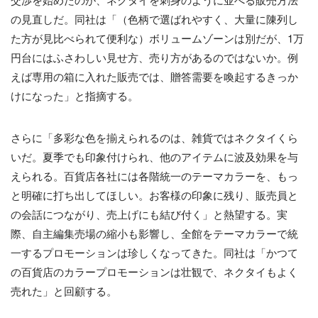
の見直しだ。同社は「（色柄で選ばれやすく、大量に陳列し
た方が見比べられて便利な）ボリュームゾーンは別だが、1万
円台にはふさわしい見せ方、売り方があるのではないか。例
えば専用の箱に入れた販売では、贈答需要を喚起するきっか
けになった」と指摘する。
さらに「多彩な色を揃えられるのは、雑貨ではネクタイくら
いだ。夏季でも印象付けられ、他のアイテムに波及効果を与
えられる。百貨店各社には各階統一のテーマカラーを、もっ
と明確に打ち出してほしい。お客様の印象に残り、販売員と
の会話につながり、売上げにも結び付く」と熱望する。実
際、自主編集売場の縮小も影響し、全館をテーマカラーで統
一するプロモーションは珍しくなってきた。同社は「かつて
の百貨店のカラープロモーションは壮観で、ネクタイもよく
売れた」と回顧する。