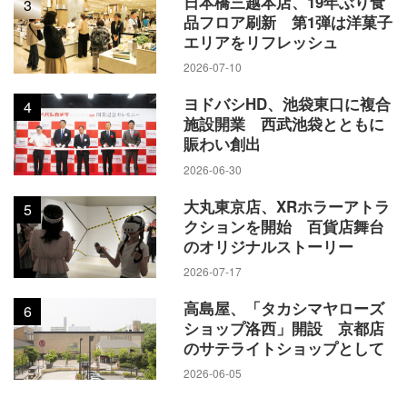
日本橋三越本店、19年ぶり食
3
品フロア刷新 第1弾は洋菓子
エリアをリフレッシュ
2026-07-10
ヨドバシHD、池袋東口に複合
4
施設開業 西武池袋とともに
賑わい創出
2026-06-30
大丸東京店、XRホラーアトラ
5
クションを開始 百貨店舞台
のオリジナルストーリー
2026-07-17
高島屋、「タカシマヤローズ
6
ショップ洛西」開設 京都店
のサテライトショップとして
2026-06-05