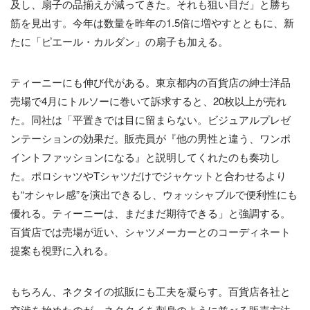
及し、扇子の品揃えが減ってきた。それも狙い目だ」と勝ち
筋を見出す。今年は数量を昨年の1.5倍に増やすとともに、新
たに「ピエール・カルダン」の扇子も加える。
ティーニーにも伸び代がある。東京都内の百貨店の紳士洋品
売場で4月にトルソーに巻いて訴求すると、20枚以上が売れ
た。同社は「平置きでは目に留まらない。ビジュアルプレゼ
ンテーションの効果だ。販売員が『他の男性と違う、ワンポ
イントファッションになる』と説明してくれたのも奏功し
た。ポロシャツやTシャツだけでジャケットと合わせるより
も“オシャレ感”を演出できるし、ウォッシャブルで便利性にも
優れる。ティーニーは、まだまだ期待できる」と強調する。
百貨店では売場が近い、シャツメーカーとのコーディネート
提案も視野に入れる。
もちろん、ネクタイの拡販にも工夫を凝らす。百貨店各社と
交渉を始めたのが、ネクタイを刺身のように並べる販売方法