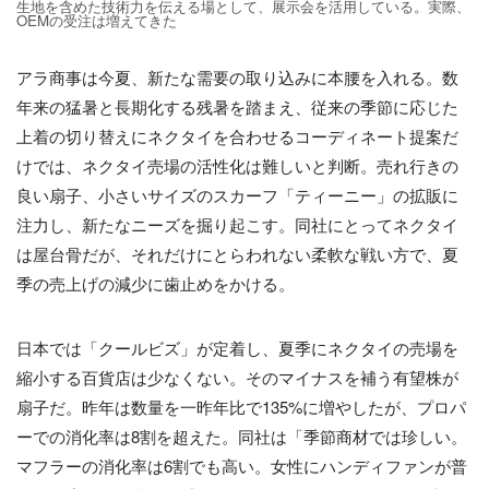
生地を含めた技術力を伝える場として、展示会を活用している。実際、
OEMの受注は増えてきた
アラ商事は今夏、新たな需要の取り込みに本腰を入れる。数
年来の猛暑と長期化する残暑を踏まえ、従来の季節に応じた
上着の切り替えにネクタイを合わせるコーディネート提案だ
けでは、ネクタイ売場の活性化は難しいと判断。売れ行きの
良い扇子、小さいサイズのスカーフ「ティーニー」の拡販に
注力し、新たなニーズを掘り起こす。同社にとってネクタイ
は屋台骨だが、それだけにとらわれない柔軟な戦い方で、夏
季の売上げの減少に歯止めをかける。
日本では「クールビズ」が定着し、夏季にネクタイの売場を
縮小する百貨店は少なくない。そのマイナスを補う有望株が
扇子だ。昨年は数量を一昨年比で135%に増やしたが、プロパ
ーでの消化率は8割を超えた。同社は「季節商材では珍しい。
マフラーの消化率は6割でも高い。女性にハンディファンが普