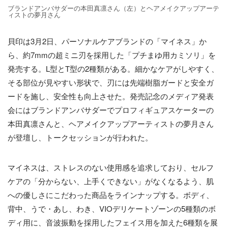
ブランドアンバサダーの本田真凛さん（左）とヘアメイクアップアーテ
ィストの夢月さん
貝印は3月2日、パーソナルケアブランドの「マイネス」か
ら、約7mmの超ミニ刃を採用した「プチまゆ用カミソリ」を
発売する。L型とT型の2種類がある。細かなケアがしやすく、
そる部位が見やすい形状で、刃には先端樹脂ガードと安全ガ
ードを施し、安全性も向上させた。発売記念のメディア発表
会にはブランドアンバサダーでプロフィギュアスケーターの
本田真凛さんと、ヘアメイクアップアーティストの夢月さん
が登壇し、トークセッションが行われた。
マイネスは、ストレスのない使用感を追求しており、セルフ
ケアの「分からない、上手くできない」がなくなるよう、肌
への優しさにこだわった商品をラインナップする。ボディ、
背中、うで・あし、わき、VIOデリケートゾーンの5種類のボ
ディ用に、音波振動を採用したフェイス用を加えた6種類を展