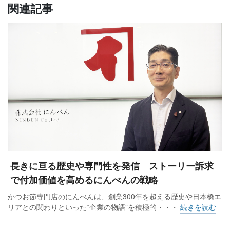
関連記事
ミロード2は地下1階に「GU」、1階に「アンドエスティ」、2
階に「ユニクロ」、3階に「無印良品」、4階に「ABC-
MART」と「ABC-MART GRAND STAGE」、5階に「くまざ
わ書店」と「ニトリ デコホーム」、6階に「ノジマ」といった
ように各階に大型ショップを配置しており、先述のように若
い年代層やニューファミリー層を中心に支持されている館で
す。高架下商業施設のミロードイーストは飲食店、カフェな
どを中心に全27店舗からなっています。
――コロナ禍には多くの商業施設が影響を受けたものの、コ
ロナ禍が明けて来館数が増え回復を辿っているようです。本
長きに亘る歴史や専門性を発信 ストーリー訴求
厚木ミロードはどのような状況にありますか。
で付加価値を高めるにんべんの戦略
かつお節専門店のにんべんは、創業300年を超える歴史や日本橋エ
コロナ禍が明けてミロード1、ミロード2、ミロードイース
リアとの関わりといった‟企業の物語”を積極的・・・
続きを読む
ト、ミロード1南館まで全館が堅調に推移しています。特にミ
ロード2はリニューアル効果で売上げは前年比3％、客数は