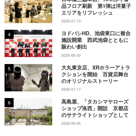
3
密着したデイリーな館のため、シニア世代をはじめ、幅広い
品フロア刷新 第1弾は洋菓子
年代層の方が来館されます。今のトレンドを追求して大型シ
エリアをリフレッシュ
ョップを集積している「ミロード2」は若い年代層とニューフ
2026-07-10
ァミリー層から支持されています。高架下商業施設の「ミロ
ヨドバシHD、池袋東口に複合
4
ードイースト」は駅利用や通勤・通学される方に加え、その
施設開業 西武池袋とともに
先に位置するバスターミナルや中央図書館を利用される方も
賑わい創出
往来しています。
2026-06-30
大丸東京店、XRホラーアトラ
5
――館それぞれが持つ特徴と強みについて、詳しく教えてく
クションを開始 百貨店舞台
ださい。
のオリジナルストーリー
2026-07-17
ミロード1は地下1階～地上7階建てで、食を集積した「ミロー
高島屋、「タカシマヤローズ
6
ドフードマーケット」、ファッション衣料・雑貨、ライフス
ショップ洛西」開設 京都店
タイルショップ、カフェ、イベントスペースの「ミロに
のサテライトショップとして
わ」、6～7階にレストランを擁しています。駅に直結し、一
2026-06-05
番集客力のあるデイリーの館です。