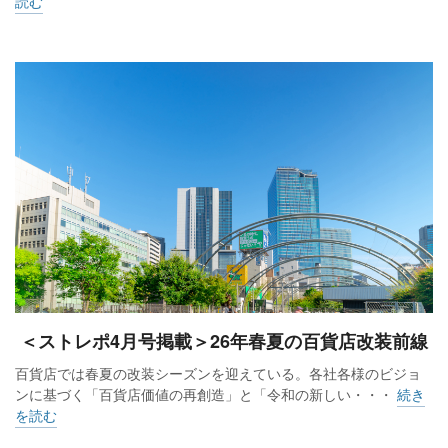
読む
厚木市との取り組みでは、本厚木駅前のクリスマスイルミネ
ーションなどが代表的で、毎年秋には厚木市消防本部の協力
を得て親子で体験できる防災フェスタも開いています。厚木
市とは、23年12月に文化芸術に関する連携協定を締結したこ
とでより結びつきが強まり、文化芸術に関するイベントを定
期的に開催するようになりました。
地元とは、地域の事業者が中心となって組織されている「あ
つぎエリアマネジメント」に協力して共同でイベントを開催
したほか、つい最近では、Jリーグ入りを目指して厚木をホー
ムタウンに活動しているサッカークラブ「厚木はやぶさFC」
＜ストレポ4月号掲載＞26年春夏の百貨店改装前線
とサポートカンパニー契約を締結し、地域とのコネクション
百貨店では春夏の改装シーズンを迎えている。各社各様のビジョ
を広げました。
ンに基づく「百貨店価値の再創造」と「令和の新しい・・・
続き
を読む
産学連携では、湘北短期大学と東京農業大学との取り組みを