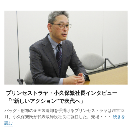
ントスペースと共用部を活用してテナント様の販路拡大につ
ながるイベントを開催するなど、テナント様支援に注力しま
した。コロナ禍に退店されるテナント様がほとんど出なかっ
た点からも、テナント様と良好な関係が維持できていると自
負しています。
私どもは春と秋に小田急ポイントカード会員を対象にした
「本厚木ミロード特別ご招待会」を開催していますが、これ
も出店されているテナント様に協力いただいています。地域
にお住まいのお客様を中心に、開店前から多くの人が訪れ
る、地元に根付いた名物イベントとなっています。
プリンセストラヤ・小久保繁社長インタビュー
「‟新しいアクション”で次代へ」
バッグ・財布の企画製造卸を手掛けるプリンセストラヤは昨年12
月、小久保繁氏が代表取締役社長に就任した。売場・・・
続きを
読む