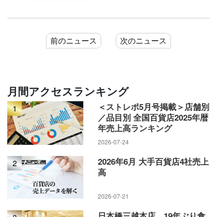
前のニュース
次のニュース
月間アクセスランキング
＜ストレポ5月号掲載＞店舗別
1
／品目別 全国百貨店2025年暦
小田急SCディベロップメント本厚木
営業室支配人の永山崇氏
年売上高ランキング
2026-07-24
――「本厚木ミロード」は1982年に開業して43年目に入って
2026年6月 大手百貨店4社売上
2
います。顧客の高齢化への心配はありませんか。
高
私どもの施設は館それぞれに特徴を持たせているので、幅広
2026-07-21
い世代のお客様が来館されます。「ミロード1」は日常生活に
日本橋三越本店、19年ぶり食