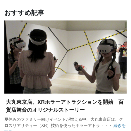
おすすめ記事
湘北短期大学や東京農業大学と連携してイベントを開催
――本厚木ミロードは産官学と連携し、地域共生に注力され
ているようですが。
本厚木ミロードが本厚木エリアで一番店として、開業から43
大丸東京店、XRホラーアトラクションを開始 百
年間続けてこられたのは、地域の皆様に支えられてきたから
貨店舞台のオリジナルストーリー
こそです。行政、企業、学校などと連携して地域と共生した
夏休みのファミリー向けイベントが増える中、大丸東京店は、ク
取り組みをしてきたことが、我々の施設にとって大きな強み
ロスリアリティー（XR）技術を使ったホラーアトラ・・・
続きを
になっています。