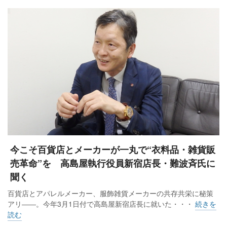
10％それぞれアップしました。ミロード1も前年を上回るな
ど、24年度は全館ベースでもコロナ禍前の19年度に迫る勢い
にあります。
――ミロード2のリニューアルの内容は。
24年春に実施したリニューアルでミロード2に本厚木エリア初
となるGU、アンドエスティ、ニトリ デコホームをオープンし
ました。同時にミロード1も改装してカプセルトイの「シープ
ラ」「ふくいめがねspot」を新規に加え、「ムラサキスポー
今こそ百貨店とメーカーが一丸で“衣料品・雑貨販
ツ」、婦人衣料の「レマ」「スーツセレクト」などが移転・
売革命”を 高島屋執行役員新宿店長・難波斉氏に
改装しました。
聞く
百貨店とアパレルメーカー、服飾雑貨メーカーの共存共栄に秘策
新型コロナウイルスの感染拡大が続いた時期は我々デベロッ
アリ――。今年3月1日付で高島屋新宿店長に就いた・・・
続きを
パー、出店されているテナント様も厳しい局面にありまし
読む
た。しかし我々は一貫してテナント様に寄り添い続け、イベ