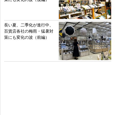
建設が続いていいます。加えて厚木市役所が本厚木駅東口に
移転し複合施設として整備されるなど、再開発計画もいくつ
か動いており、駅周辺の人口は増加していると実感していま
す。我々の施設は7年後に開業50周年を迎えますが、先行きに
長い夏、二季化が進行中、
百貨店各社の梅雨・猛暑対
対して楽観もしていませんが、悲観もしていません。開業50
策にも変化の波（前編）
年に向けてこれからもこれまで通り地域との共生を最大のテ
ーマとし、行政や地元企業、学校などとの連携を図り、地域
おこし、地域の課題解決に取り組みます。そして地域とのつ
ながりをより一層強め、本厚木エリアのランドマークにな
り、地域から愛されるような施設づくりに努めていく所存で
す。
（聞き手：塚井明彦）