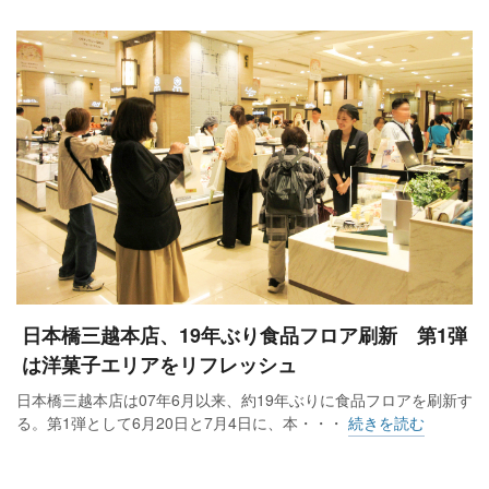
続けています。学生たちが企画・立案した催しをイベントス
ペースのミロにわで開催しており、湘北短期大学は湘北祭で
夏祭りの縁日を、東京農業大学は秋の収穫祭で農産物の販売
会などを実施しています。
私どもがインキュベーション・シェアオフィス「アゴラ本厚
木（AGORA Hon-atsugi）」を直営で立ち上げたのは、神奈川
県と連携した取り組みがきっかけでした。
日本橋三越本店、19年ぶり食品フロア刷新 第1弾
は洋菓子エリアをリフレッシュ
日本橋三越本店は07年6月以来、約19年ぶりに食品フロアを刷新す
る。第1弾として6月20日と7月4日に、本・・・
続きを読む