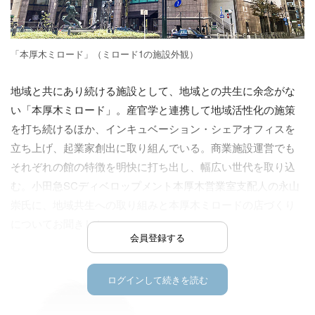
「本厚木ミロード」（ミロード1の施設外観）
地域と共にあり続ける施設として、地域との共生に余念がな
い「本厚木ミロード」。産官学と連携して地域活性化の施策
を打ち続けるほか、インキュベーション・シェアオフィスを
立ち上げ、起業家創出に取り組んでいる。商業施設運営でも
それぞれの館の特徴を明快に打ち出し、幅広い世代を取り込
む。小田急SCディベロップメント本厚木営業室支配人の永山
崇氏に、地域共生への取り組みと本厚木ミロードの店づくり
についてお聞きした。
会員登録する
ログインして続きを読む