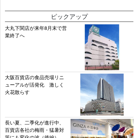
成果を上げていますか。
ピックアップ
すでに県からは、イノベーション人材交流拠点事業に3年連続
大丸下関店が来年8月末で営
で採択いただきました。アゴラ本厚木がスタートアップを支
業終了へ
援する場として、地域の交流の場となる役割を担えるように
なってきたと受けとめています。アゴラでは起業家の皆さん
が情報交換する会を年間30回以上開き、600名以上の方が参
加。これまでの2年半で34名の起業家がここから誕生しまし
た。アゴラで起業し、ミロード1のフードマーケットにテナン
大阪百貨店の食品売場リニ
ト様として出店され開発商品を販売している方もいらっしゃ
ューアルが活発化 激しく
います。
火花散らす
――厚木市はすでに人口減少を辿っているようですが、これ
からの本厚木エリアの可能性をどのように捉えていますか。
長い夏、二季化が進行中、
百貨店各社の梅雨・猛暑対
人口は減少しているものの、本厚木駅周辺は大型マンション
策にも変化の波（後編）