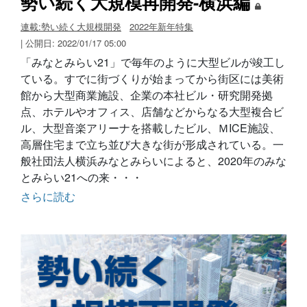
勢い続く大規模再開発-横浜編
連載:勢い続く大規模開発
2022年新年特集
| 公開日: 2022/01/17 05:00
「みなとみらい21」で毎年のように大型ビルが竣工し
ている。すでに街づくりが始まってから街区には美術
館から大型商業施設、企業の本社ビル・研究開発拠
点、ホテルやオフィス、店舗などからなる大型複合ビ
ル、大型音楽アリーナを搭載したビル、ＭICE施設、
高層住宅まで立ち並び大きな街が形成されている。一
般社団法人横浜みなとみらいによると、2020年のみな
とみらい21への来・・・
さらに読む