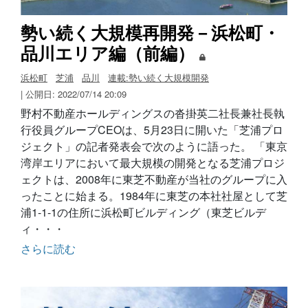
勢い続く大規模再開発－浜松町・
品川エリア編（前編）
浜松町
芝浦
品川
連載:勢い続く大規模開発
| 公開日: 2022/07/14 20:09
野村不動産ホールディングスの沓掛英二社長兼社長執
行役員グループCEOは、5月23日に開いた「芝浦プロ
ジェクト」の記者発表会で次のように語った。 「東京
湾岸エリアにおいて最大規模の開発となる芝浦プロジ
ェクトは、2008年に東芝不動産が当社のグループに入
ったことに始まる。1984年に東芝の本社社屋として芝
浦1-1-1の住所に浜松町ビルディング（東芝ビルデ
ィ・・・
さらに読む