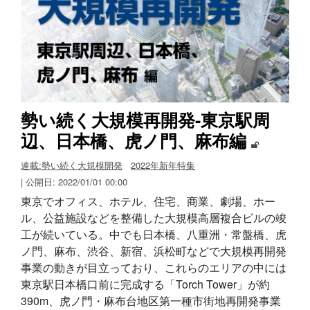
勢い続く大規模再開発-東京駅周
辺、日本橋、虎ノ門、麻布編
連載:勢い続く大規模開発
2022年新年特集
| 公開日: 2022/01/01 00:00
東京でオフィス、ホテル、住宅、商業、劇場、ホー
ル、公益施設などを整備した大規模高層複合ビルの竣
工が続いている。中でも日本橋、八重洲・常盤橋、虎
ノ門、麻布、渋谷、新宿、浜松町などで大規模再開発
事業の動きが目立っており、これらのエリアの中には
東京駅日本橋口前に完成する「Torch Tower」が約
390m、虎ノ門・麻布台地区第一種市街地再開発事業