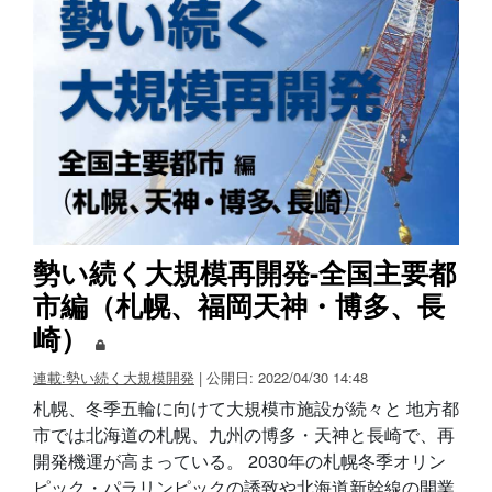
勢い続く大規模再開発-全国主要都
市編（札幌、福岡天神・博多、長
崎）
連載:勢い続く大規模開発
| 公開日: 2022/04/30 14:48
札幌、冬季五輪に向けて大規模市施設が続々と 地方都
市では北海道の札幌、九州の博多・天神と長崎で、再
開発機運が高まっている。 2030年の札幌冬季オリン
ピック・パラリンピックの誘致や北海道新幹線の開業