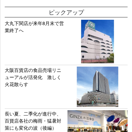
ピックアップ
大丸下関店が来年8月末で営
業終了へ
大阪百貨店の食品売場リニ
ューアルが活発化 激しく
火花散らす
長い夏、二季化が進行中、
百貨店各社の梅雨・猛暑対
策にも変化の波（後編）