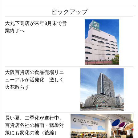
ピックアップ
大丸下関店が来年8月末で営
業終了へ
大阪百貨店の食品売場リニ
ューアルが活発化 激しく
火花散らす
長い夏、二季化が進行中、
百貨店各社の梅雨・猛暑対
策にも変化の波（後編）