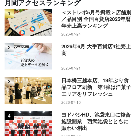
月間アクセスランキング
＜ストレポ5月号掲載＞店舗別
1
／品目別 全国百貨店2025年暦
年売上高ランキング
2026-07-24
2026年6月 大手百貨店4社売上
2
高
2026-07-21
日本橋三越本店、19年ぶり食
3
品フロア刷新 第1弾は洋菓子
エリアをリフレッシュ
2026-07-10
ヨドバシHD、池袋東口に複合
4
施設開業 西武池袋とともに
賑わい創出