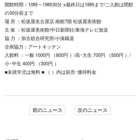
開館時間：10時～19時30分 ※最終日は18時まで/ご入館は閉館
の30分前まで
場 所 ：松坂屋名古屋店 南館7階 松坂屋美術館
主 催 ：松坂屋美術館/中日新聞社/東海テレビ放送
協 力 ：加古総合研究所/小湊鐡道
企画協力：アートキッチン
入館料 ：一般 1000円 （800円 ）/高･大生 700円 （500円 ）/
小･中生 400円 （300円 ）
■未就学児は無料 ■ （ ）内は前売･優待料金
前のニュース
次のニュース