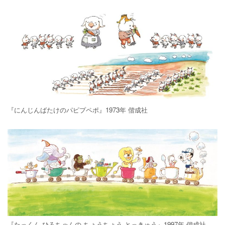
『にんじんばたけのパピプペポ』1973年 偕成社
『たっくん ひろちゃんの ちょうちょう とっきゅう』1997年 偕成社