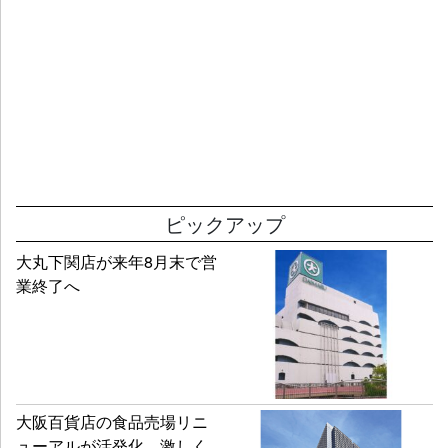
ピックアップ
大丸下関店が来年8月末で営
業終了へ
大阪百貨店の食品売場リニ
ューアルが活発化 激しく