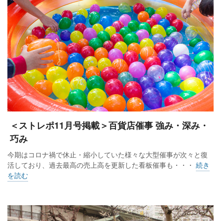
＜ストレポ11月号掲載＞百貨店催事 強み・深み・
巧み
今期はコロナ禍で休止・縮小していた様々な大型催事が次々と復
活しており、過去最高の売上高を更新した看板催事も・・・
続き
を読む