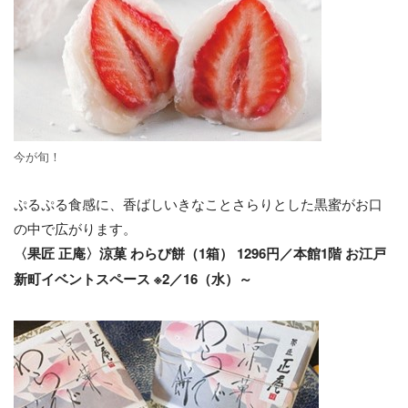
今が旬！
ぷるぷる食感に、香ばしいきなことさらりとした黒蜜がお口
の中で広がります。
〈果匠 正庵〉涼菓 わらび餅（1箱） 1296円／本館1階 お江戸
新町イベントスペース ※2／16（水）～