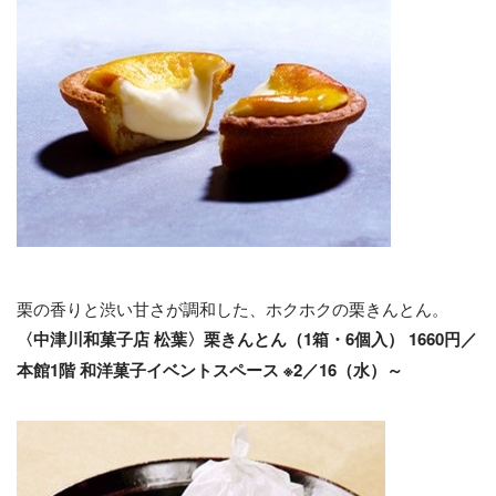
栗の香りと渋い甘さが調和した、ホクホクの栗きんとん。
〈中津川和菓子店 松葉〉栗きんとん（1箱・6個入） 1660円／
本館1階 和洋菓子イベントスペース ※2／16（水）～