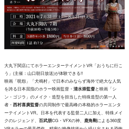
大丸下関店にてホラーエンターテイメントVR「おうちに行こ
う」(主催：山口朝日放送)が体験できる!!
映画「呪怨」「犬鳴村」で日本のみならず海外で絶大な人気
を誇る日本屈指のホラー映画監督・
清水崇監督
と映画「シ
ン・ゴジラ」のメイク・造型を担当した特殊造型の第一人
者・
西村喜廣監督
の共同制作で最高峰の本格的ホラーエンタ
ーテイメントVR。日本を代表する監督二人に加え、特殊メイ
クのレジェンド、
百武朋
CG・VFXの神、
鹿角剛
による360度
VRホラーの最高傑作。精密な映像技術から繰り出される恐怖