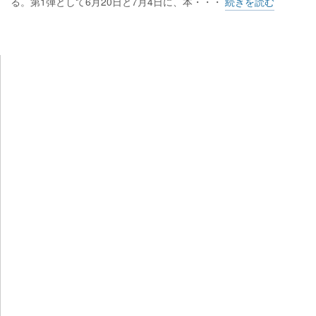
る。第1弾として6月20日と7月4日に、本・・・
続きを読む