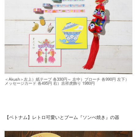
＜Akush＞左上）紙テープ 各330円～ 左中）ブローチ 各990円 左下）
メッセージカード 各495円 右）吉祥虎飾り 1980円
【ベトナム】レトロ可愛いとブーム『ソンべ焼き』の器