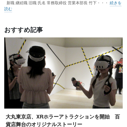
新職 継続職 旧職 氏名 常務取締役 営業本部長 竹下・・・
続きを
読む
おすすめ記事
大丸東京店、XRホラーアトラクションを開始 百
貨店舞台のオリジナルストーリー