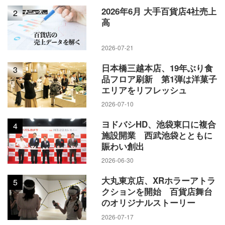
2026年6月 大手百貨店4社売上
2
高
2026-07-21
日本橋三越本店、19年ぶり食
3
品フロア刷新 第1弾は洋菓子
エリアをリフレッシュ
2026-07-10
ヨドバシHD、池袋東口に複合
4
施設開業 西武池袋とともに
賑わい創出
2026-06-30
大丸東京店、XRホラーアトラ
5
クションを開始 百貨店舞台
のオリジナルストーリー
2026-07-17