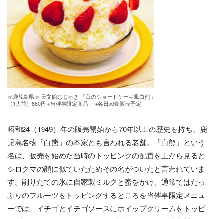
≪鹿児島県≫ 天文館むじゃき 「苺のショートケーキ風白熊」
（1人前）880円 ※当催事限定商品 ※各日50食販売予定
昭和24（1949）年の販売開始から70年以上の歴史を持ち、鹿
児島名物「白熊」の本家とも言われる老舗。「白熊」という
名は、販売を始めた当時のトッピングの配置を上から見ると
シロクマの顔に似ていたためその名がついたと言われていま
す。削りたての氷に自家製ミルクと蜜をかけ、通常ではたっ
ぷりのフルーツをトッピングするところを当催事限定メニュ
ーでは、イチゴとイチゴソースにホイップクリームをトッピ