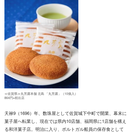
≪佐賀県≫丸芳露本舗 北島 「丸芳露」（10個入）
864円※初出店
天禄9（1696）年、数珠屋として佐賀城下中町で開業、幕末に
菓子屋へ転業し、現在では県内10店舗、福岡県に1店舗を構え
る和洋菓子店。明治に入り、ポルトガル船員の保存食として