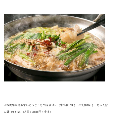
≪福岡県≫博多すいとうと「もつ鍋 醤油」（牛小腸150ｇ・牛丸腸150ｇ・ちゃんぽ
ん麺180ｇ×2、4人前）3888円＜冷凍＞