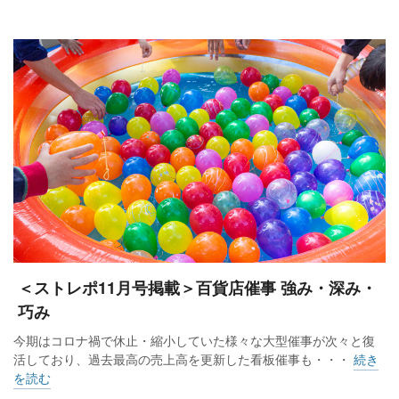
＜ストレポ11月号掲載＞百貨店催事 強み・深み・
巧み
今期はコロナ禍で休止・縮小していた様々な大型催事が次々と復
活しており、過去最高の売上高を更新した看板催事も・・・
続き
を読む