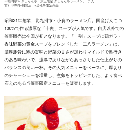
​≪福岡県≫ ぎょらん亭「京王限定 ぎょらん亭ラーメン」（1人
前） 880円※初出店 ※当催事限定商品
昭和21年創業、北九州市・小倉のラーメン店。国産げんこつ
100%で作る濃厚な「十割」スープが人気です。自店以外での
催事販売は今回が初となります。「十割」スープに鶏ガラ・
香味野菜の黄金スープをブレンドした「二八ラーメン」は、
濃厚豚骨に鶏の旨味と野菜の甘さが加わりマイルドで奥行き
のある味わいで、濃厚でありながらあっさりした仕上がりの
バランスの良い一杯。その人気メニューをベースに、厚切り
のチャーシューを増量し、煮卵をトッピングした、より食べ
応えのある当催事限定メニューを販売します。