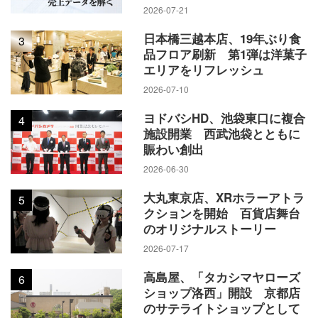
2026-07-21
日本橋三越本店、19年ぶり食
3
品フロア刷新 第1弾は洋菓子
エリアをリフレッシュ
2026-07-10
ヨドバシHD、池袋東口に複合
4
施設開業 西武池袋とともに
賑わい創出
2026-06-30
大丸東京店、XRホラーアトラ
5
クションを開始 百貨店舞台
のオリジナルストーリー
2026-07-17
高島屋、「タカシマヤローズ
6
ショップ洛西」開設 京都店
のサテライトショップとして