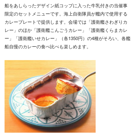
船をあしらったデザイン紙コップに入った牛乳付きの当催事
限定のセットメニューです。海上自衛隊員が艦内で使用する
カレープレートで提供します。会場では「護衛艦さわぎりカ
レー」のほか「護衛艦こんごうカレー」「護衛艦くらまカレ
ー」「護衛艦いせカレー」（各1350円）の4種がそろい、各艦
船自慢のカレーの食べ比べも楽しめます。