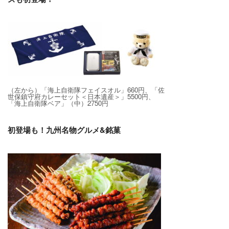
（左から）「海上自衛隊フェイスオル」660円、「佐
世保鎮守府カレーセット＜日本遺産＞」5500円、
「海上自衛隊ベア」（中）2750円
初登場も！九州名物グルメ&銘菓