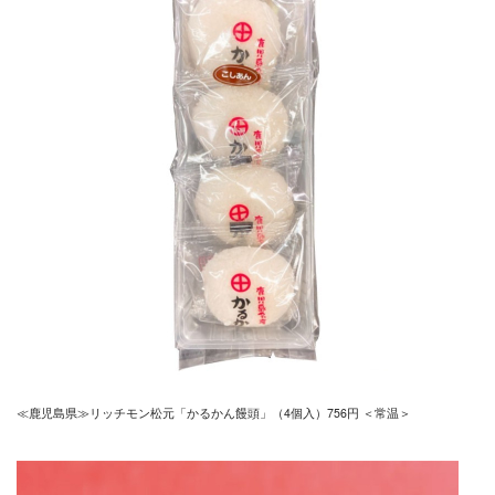
≪鹿児島県≫リッチモン松元「かるかん饅頭」（4個入）756円 ＜常温＞