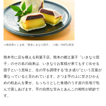
≪熊本県≫くま純 「熊本いきなり団子」（1個）194円※実演
熊本市に店を構える和菓子店。熊本の郷土菓子「いきなり団
子」のその名の由来は、いきなりお客様が来てもすぐ出せる
団子という意味と、生の芋を調理する“生き成り”という言葉が
重なっていると言われています。さつま芋の上に甘さひかえ
めの粒あんを乗せ、もっちりとした食感のうす皮の生地で包
んで蒸しあげます。芋の自然な甘みとあんこの相性が絶妙で
す。