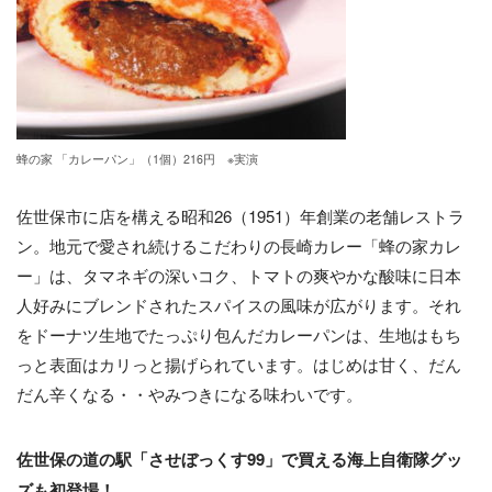
蜂の家 「カレーパン」（1個）216円 ※実演
佐世保市に店を構える昭和26（1951）年創業の老舗レストラ
ン。地元で愛され続けるこだわりの長崎カレー「蜂の家カレ
ー」は、タマネギの深いコク、トマトの爽やかな酸味に日本
人好みにブレンドされたスパイスの風味が広がります。それ
をドーナツ生地でたっぷり包んだカレーパンは、生地はもち
っと表面はカリっと揚げられています。はじめは甘く、だん
だん辛くなる・・やみつきになる味わいです。
佐世保の道の駅「させぼっくす99」で買える海上自衛隊グッ
ズも初登場！