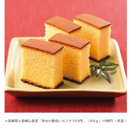
≪長崎県≫長崎心泉堂「幸せの黄色いカステラ0.6号」（310ｇ）1188円 ＜常温＞