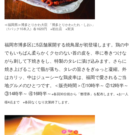
≪福岡県≫博多とりかわ大臣 「博多とりかわ<たれ・しお>」
（1パック10本入）各1620円 ※初出店 ※実演
福岡市博多区に5店舗展開する焼鳥屋が初登場します。鶏の中
でもいちばん柔らかくクセのない首の皮を、串に巻きつけな
がら刺して下焼きをし、特製のタレに漬け込みます。さらに
焼き上げることで脂が落ち、タレの旨さをぎゅっと凝縮。外
はカリッ、中はジューシーな鶏皮串は、福岡で愛されるご当
地グルメのひとつです。＜販売時間＞①10時半～ ②12時半～
③14時半～ ④16時半～
※各回30分前から「整理券」を配布します。※お一人
様4点まで ※各回なくなり次第終了します。