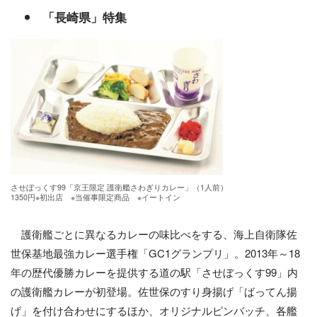
「長崎県」特集
させぼっくす99「京王限定 護衛艦さわぎりカレー」（1人前）
1350円※初出店 ※当催事限定商品 ※イートイン
護衛艦ごとに異なるカレーの味比べをする、海上自衛隊佐
世保基地最強カレー選手権「GC1グランプリ」。2013年～18
年の歴代優勝カレーを提供する道の駅「させぼっくす99」内
の護衛艦カレーが初登場。佐世保のすり身揚げ「ばってん揚
げ」を付け合わせにするほか、オリジナルピンバッチ、各艦