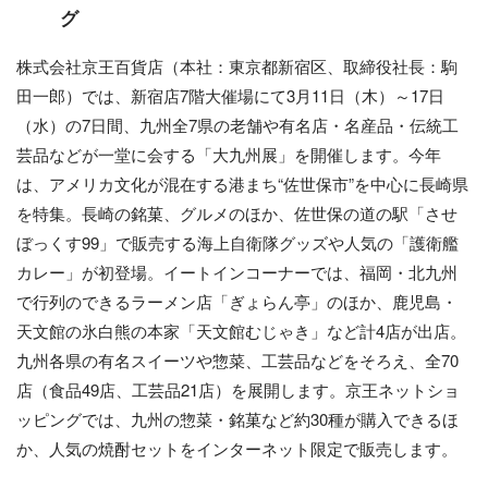
グ
株式会社京王百貨店（本社：東京都新宿区、取締役社長：駒
田一郎）では、新宿店7階大催場にて3月11日（木）～17日
（水）の7日間、九州全7県の老舗や有名店・名産品・伝統工
芸品などが一堂に会する「大九州展」を開催します。今年
は、アメリカ文化が混在する港まち“佐世保市”を中心に長崎県
を特集。長崎の銘菓、グルメのほか、佐世保の道の駅「させ
ぼっくす99」で販売する海上自衛隊グッズや人気の「護衛艦
カレー」が初登場。イートインコーナーでは、福岡・北九州
で行列のできるラーメン店「ぎょらん亭」のほか、鹿児島・
天文館の氷白熊の本家「天文館むじゃき」など計4店が出店。
九州各県の有名スイーツや惣菜、工芸品などをそろえ、全70
店（食品49店、工芸品21店）を展開します。京王ネットショ
ッピングでは、九州の惣菜・銘菓など約30種が購入できるほ
か、人気の焼酎セットをインターネット限定で販売します。