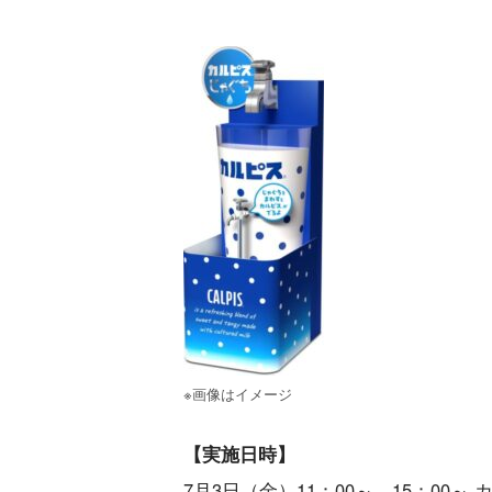
※画像はイメージ
【実施日時】
7月3日（金）11：00～、15：00～