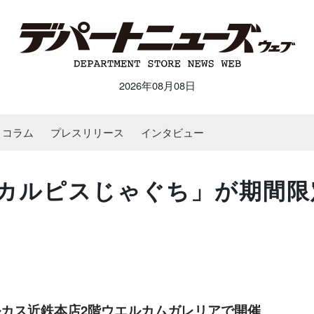
2026年08月08日
コラム
プレスリリース
インタビュー
カルピスじゃぐち」が期間限
ハルカス近鉄本店2階ウエルカムガレリアで開催