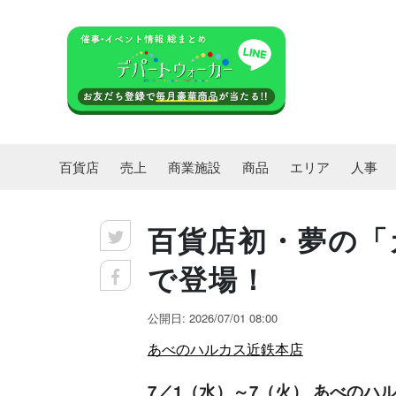
百貨店
売上
商業施設
商品
エリア
人事
百貨店初・夢の「
で登場！
公開日: 2026/07/01 08:00
あべのハルカス近鉄本店
7／1（水）～7（火） あべの