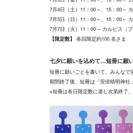
7月4日（土）11：00～、15：00～ 
7月5日（日）11：00～、15：00～ 
7月7日（火）11：00～ カルピス（
【限定数】
各回限定約100 名さま
七夕に願いを込めて…短冊に願
短冊に願いごとを書いて、みんなで
期間終了後、短冊は「安倍晴明神社
※短冊は各日限定数に達し次第終了