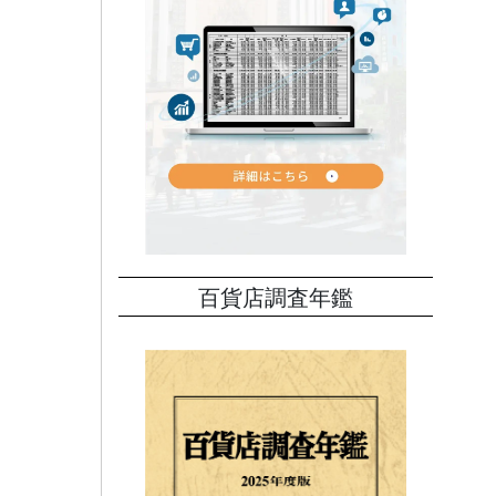
百貨店調査年鑑