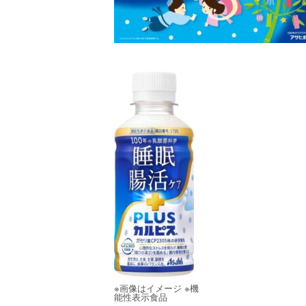
※画像はイメージ ※機
能性表示食品