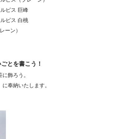
カルピス 巨峰
カルピス 白桃
プレーン）
いごとを書こう！
笹に飾ろう。
」に奉納いたします。
。