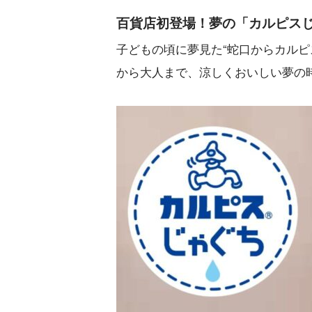
百貨店初登場！夢の「カルピス
子どもの頃に夢見た“蛇口からカルピ
から大人まで、涼しくおいしい夢の