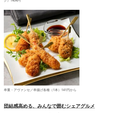
ク）1404円
串重・アヴァンセ／串揚げ各種（1本）141円から
団結感高める、みんなで囲むシェアグルメ