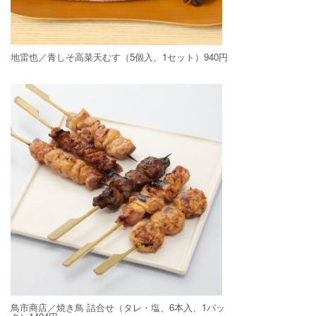
地雷也／青しそ高菜天むす（5個入、1セット）940円
鳥市商店／焼き鳥 詰合せ（タレ・塩、6本入、1パッ