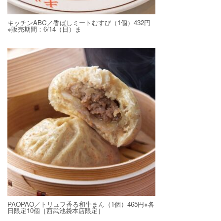
キッチンABC／香ばしミートむすび（1個）432円
※販売期間：6/14（日）ま
PAOPAO／トリュフ香る和牛まん（1個）465円※各
日限定10個［西武池袋本店限定］