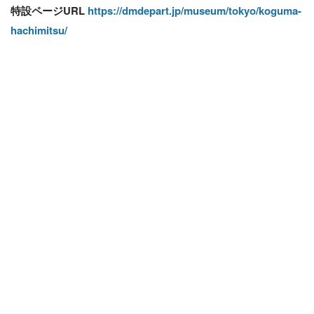
特設ページURL
https://dmdepart.jp/museum/tokyo/koguma-
hachimitsu/