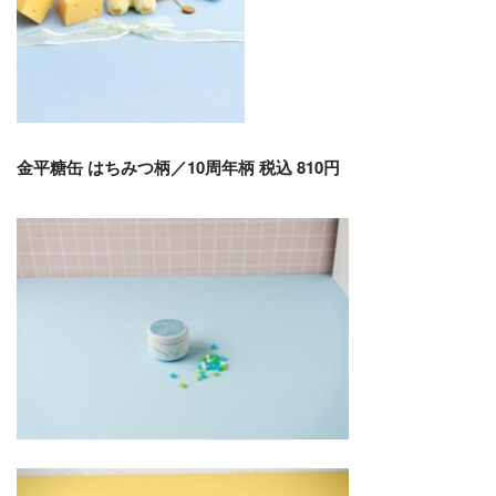
金平糖缶 はちみつ柄／10周年柄 税込 810円