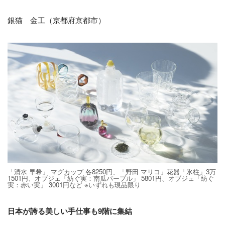
銀猫 金工（京都府京都市）
「清水 早希」 マグカップ 各8250円、「野田 マリコ」花器「氷柱」3万
1501円、オブジェ「紡ぐ実：南瓜パープル」 5801円、オブジェ「紡ぐ
実：赤い実」 3001円など ※いずれも現品限り
日本が誇る美しい手仕事も9階に集結