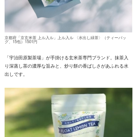
京都府「京玄米茶 上ル入ル」上ル入ル 〈水出し緑茶〉（ティーバッ
グ、15包）1501円
「宇治田原製茶場」が手掛ける玄米茶専門ブランド。抹茶入
り深蒸し茶の濃厚な旨みと、炒り餅の香ばしさがあふれる水
出しです。