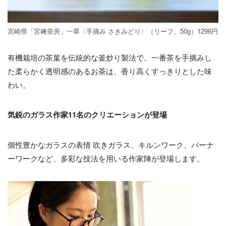
宮崎県「宮﨑茶房」一翠〈手摘み さきみどり〉（リーフ、50g）1296円
有機栽培の茶葉を伝統的な釜炒り製法で。一番茶を手摘みし
た柔らかく透明感のあるお茶は、香り高くすっきりとした味
わい。
気鋭のガラス作家11名のクリエーションが登場
個性豊かなガラスの表情 吹きガラス、キルンワーク、バーナ
ーワークなど、多彩な技法を用いる作家陣が登場します。