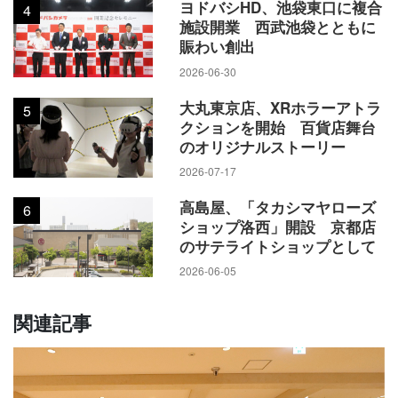
ヨドバシHD、池袋東口に複合
4
施設開業 西武池袋とともに
賑わい創出
2026-06-30
大丸東京店、XRホラーアトラ
5
クションを開始 百貨店舞台
のオリジナルストーリー
2026-07-17
高島屋、「タカシマヤローズ
6
ショップ洛西」開設 京都店
のサテライトショップとして
2026-06-05
関連記事