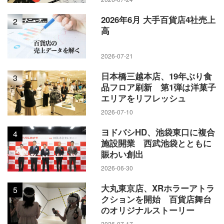
2026年6月 大手百貨店4社売上
2
高
2026-07-21
日本橋三越本店、19年ぶり食
3
品フロア刷新 第1弾は洋菓子
エリアをリフレッシュ
2026-07-10
ヨドバシHD、池袋東口に複合
4
施設開業 西武池袋とともに
賑わい創出
2026-06-30
大丸東京店、XRホラーアトラ
5
クションを開始 百貨店舞台
のオリジナルストーリー
2026-07-17