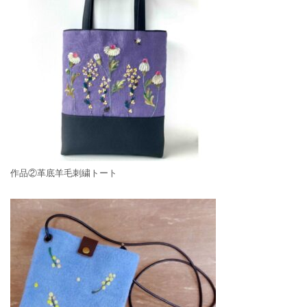
作品②革底羊毛刺繍トート