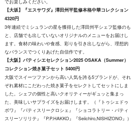
でお楽しみください。
【大坂】『エスサワダ』澤田州平監修本格中華コレクション
4320円
3年連続でミシュランの星を獲得した澤田州平シェフ監修のも
と、店舗でも出していないオリジナルのメニューをお届けし
ます。食材の味わいや食感、彩りを引き出しながら、理想的
なバランスでつくりあげた自信作です。
【大阪】パティシエセレクション2025 OSAKA（Summer）
コレクション焼き菓子セット 5400円
大阪でスイーツファンから高い人気を誇る5ブランドが、それ
ぞれ素材にこだわった焼き菓子をセレクトしてセットにしま
した。シェフの個性と高いクオリティーがギュッと集まっ
た、美味しいサプライズをお届けします。（『トゥシェドゥ
ボワ』『パティスリークロシェ』『ショコラトリー・パティ
スリーソリリテ』『P.P.HAKKO』『Seiichiro,NISHIZONO』）