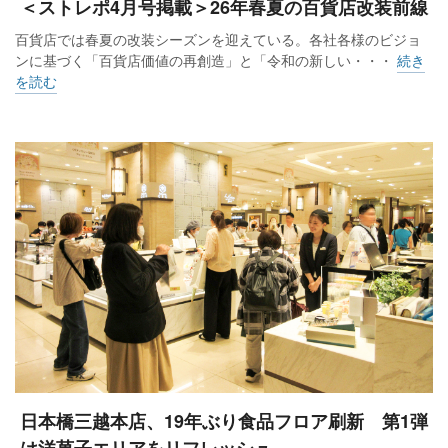
＜ストレポ4月号掲載＞26年春夏の百貨店改装前線
百貨店では春夏の改装シーズンを迎えている。各社各様のビジョ
ンに基づく「百貨店価値の再創造」と「令和の新しい・・・
続き
を読む
日本橋三越本店、19年ぶり食品フロア刷新 第1弾
は洋菓子エリアをリフレッシュ