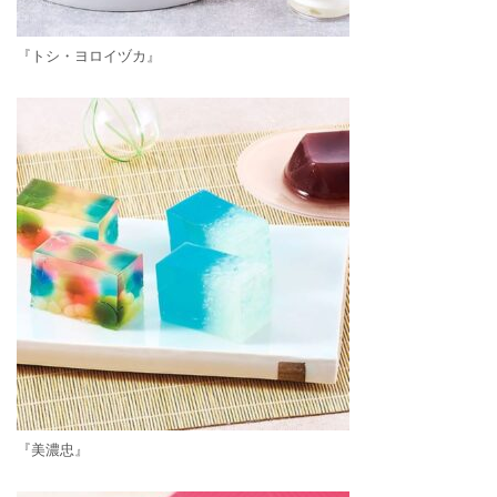
『トシ・ヨロイヅカ』
『美濃忠』