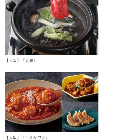
【大阪】『太庵』
【大坂】『エスサワダ』