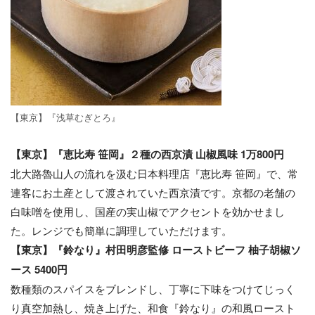
【東京】『浅草むぎとろ』
【東京】『恵比寿 笹岡』２種の西京漬 山椒風味 1万800円
北大路魯山人の流れを汲む日本料理店『恵比寿 笹岡』で、常
連客にお土産として渡されていた西京漬です。京都の老舗の
白味噌を使用し、国産の実山椒でアクセントを効かせまし
た。レンジでも簡単に調理していただけます。
【東京】『鈴なり』村田明彦監修 ローストビーフ 柚子胡椒ソ
ース 5400円
数種類のスパイスをブレンドし、丁寧に下味をつけてじっく
り真空加熱し、焼き上げた、和食『鈴なり』の和風ロースト