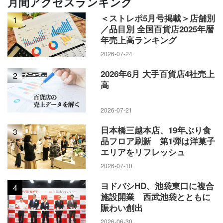
月間アクセスランキング
＜ストレポ5月号掲載＞店舗別
1
／品目別 全国百貨店2025年暦
年売上高ランキング
2026-07-24
2026年6月 大手百貨店4社売上
2
高
2026-07-21
日本橋三越本店、19年ぶり食
3
品フロア刷新 第1弾は洋菓子
エリアをリフレッシュ
2026-07-10
ヨドバシHD、池袋東口に複合
4
施設開業 西武池袋とともに
賑わい創出
2026-06-30