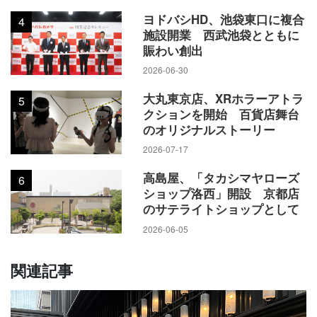
ヨドバシHD、池袋東口に複合
4
施設開業 西武池袋とともに
賑わい創出
2026-06-30
大丸東京店、XRホラーアトラ
5
クションを開始 百貨店舞台
のオリジナルストーリー
2026-07-17
高島屋、「タカシマヤローズ
6
ショップ洛西」開設 京都店
のサテライトショップとして
2026-06-05
関連記事